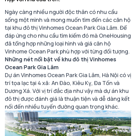
Ngày càng nhiều người độc thân có nhu cầu
sống một mình và mong muốn tìm đến các căn hộ
tại khu đô thị Vinhomes Ocean Park Gia Lâm. Để
đáp ứng cho nhu cầu tìm kiếm đó mà OneHousing
đã tổng hợp những loại hình và giá căn hộ
Vinhome Ocean Park phù hợp với từng đối tượng.
Những nét nổi bật về khu đô thị Vinhomes
Ocean Park Gia Lâm
Dự án Vinhomes Ocean Park Gia Lâm, Hà Nội có vị
trí tọa lạc tại 4 xã: An Đào, Kiêu Kỵ, Đa Tốn và
Dương Xá. Với vị trí đắc địa như vậy mà dự án khu
đô thị được đánh giá là thuận tiện và dễ dàng kết
nối đến nhiều tuyến đường quan trọng khác.