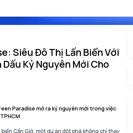
: Siêu Đô Thị Lấn Biển Với
h Dấu Kỷ Nguyên Mới Cho
Green Paradise mở ra kỷ nguyên mới trong việc
ại TPHCM
n biển Cần Giờ
, một dự án đột phá không chỉ thay