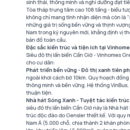
sinh thái, thông minh và nghỉ dưỡng đạt t
Tòa tháp trung tâm cao 108 tầng - biểu tư
không chỉ mang tính nhận diện mà còn là "n
những giá trị sống bền vững và thịnh vượn
Nam trong kỷ nguyên mới, khẳng định vị t
bản đồ toàn cầu.
Đặc sắc kiến trúc và tiện ích tại Vinhom
Siêu đô thị lấn biển Cần Giờ - Vinhomes G
cho cư dân:
Phát triển bền vững - Đô thị xanh tiên p
ngoài khơi cách bờ 10km. Quy hoạch đồng 
thông minh và bền vững. Hệ thống VinBus, 
thuận tiện.
Nhà hát Sóng Xanh - Tuyệt tác kiến tr
siêu đô thị lấn biển Cần Giờ này là Nhà há
trúc độc đáo do Gensler thiết kế. Với quy
Nam Á (5.000 chỗ, chia thành 2 khán phòng