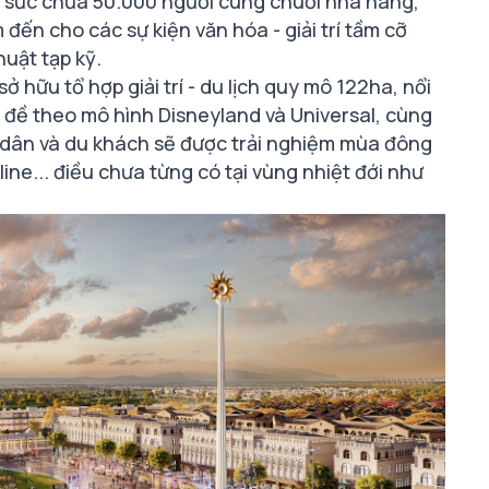
g sức chứa 50.000 người cùng chuỗi nhà hàng,
đến cho các sự kiện văn hóa - giải trí tầm cỡ
uật tạp kỹ.
 hữu tổ hợp giải trí - du lịch quy mô 122ha, nổi
ủ đề theo mô hình Disneyland và Universal, cùng
 dân và du khách sẽ được trải nghiệm mùa đông
line... điều chưa từng có tại vùng nhiệt đới như