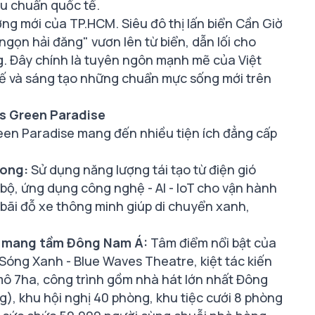
iêu chuẩn quốc tế.
ợng mới của TP.HCM. Siêu đô thị lấn biển Cần Giờ
gọn hải đăng" vươn lên từ biển, dẫn lối cho
g. Đây chính là tuyên ngôn mạnh mẽ của Việt
hế và sáng tạo những chuẩn mực sống mới trên
es Green Paradise
reen Paradise mang đến nhiều tiện ích đẳng cấp
hong:
Sử dụng năng lượng tái tạo từ điện gió
bộ, ứng dụng công nghệ - AI - IoT cho vận hành
bãi đỗ xe thông minh giúp di chuyển xanh,
úc mang tầm Đông Nam Á:
Tâm điểm nổi bật của
t Sóng Xanh - Blue Waves Theatre, kiệt tác kiến
 mô 7ha, công trình gồm nhà hát lớn nhất Đông
), khu hội nghị 40 phòng, khu tiệc cưới 8 phòng