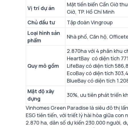
Mặt tiền biển Cần Giờ th
Vị trí dự án
Giờ, TP. Hồ Chí Minh
Chủ đầu tư
Tập đoàn Vingroup
Loại hình sản
Nhà phố, Căn hộ, Officet
phẩm
2.870ha với 4 phân khu ch
HeartBay có diện tích 77
Quy mô gồm
LifeBay có diện tích 586
EcoBay có diện tích 303,
BlueBay có diện tích 1.2
Mật độ xây
30%, ưu tiên phát triển 
dựng
Vinhomes Green Paradise là siêu đô thị lấn
ESG tiên tiến, với triết lý hài hòa giữa co
2.870 ha, dân số dự kiến 230.000 người, dự