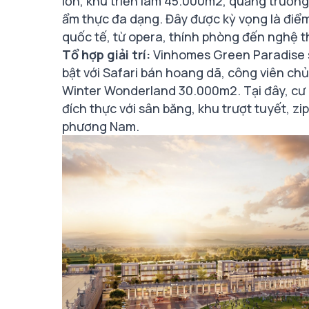
lớn, khu triển lãm 45.000m2, quảng trườn
ẩm thực đa dạng. Đây được kỳ vọng là điểm 
quốc tế, từ opera, thính phòng đến nghệ th
Tổ hợp giải trí:
Vinhomes Green Paradise sở
bật với Safari bán hoang dã, công viên ch
Winter Wonderland 30.000m2. Tại đây, cư
đích thực với sân băng, khu trượt tuyết, zip
phương Nam.