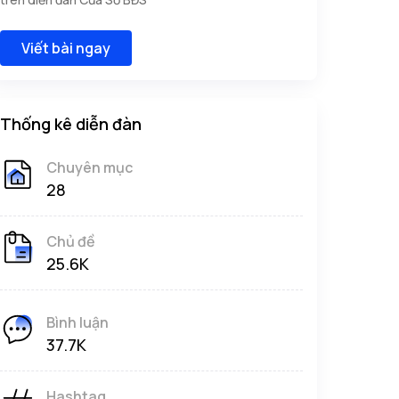
Viết bài ngay
Thống kê diễn đàn
Chuyên mục
28
Chủ đề
25.6K
Bình luận
37.7K
Hashtag