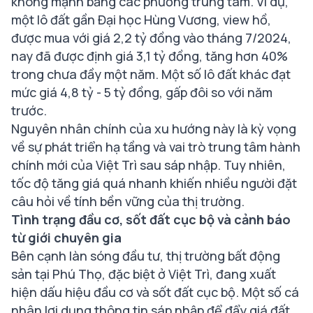
không mạnh bằng các phường trung tâm. Ví dụ,
một lô đất gần Đại học Hùng Vương, view hồ,
được mua với giá 2,2 tỷ đồng vào tháng 7/2024,
nay đã được định giá 3,1 tỷ đồng, tăng hơn 40%
trong chưa đầy một năm. Một số lô đất khác đạt
mức giá 4,8 tỷ - 5 tỷ đồng, gấp đôi so với năm
trước.
Nguyên nhân chính của xu hướng này là kỳ vọng
về sự phát triển hạ tầng và vai trò trung tâm hành
chính mới của Việt Trì sau sáp nhập. Tuy nhiên,
tốc độ tăng giá quá nhanh khiến nhiều người đặt
câu hỏi về tính bền vững của thị trường.
Tình trạng đầu cơ, sốt đất cục bộ và cảnh báo
từ giới chuyên gia
Bên cạnh làn sóng đầu tư, thị trường bất động
sản tại Phú Thọ, đặc biệt ở Việt Trì, đang xuất
hiện dấu hiệu đầu cơ và sốt đất cục bộ. Một số cá
nhân lợi dụng thông tin sáp nhập để đẩy giá đất