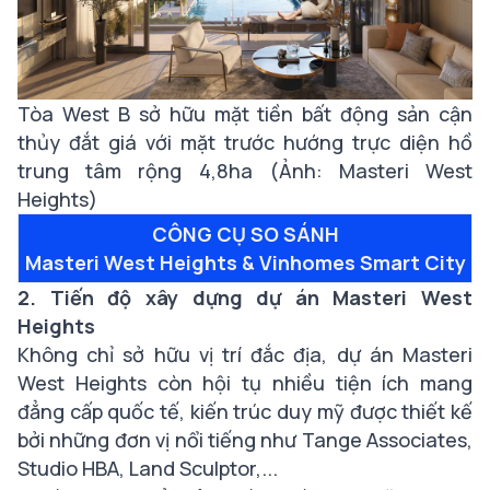
Tòa West B sở hữu mặt tiền bất động sản cận
thủy đắt giá với mặt trước hướng trực diện hồ
trung tâm rộng 4,8ha (Ảnh: Masteri West
Heights)
CÔNG CỤ SO SÁNH
Masteri West Heights & Vinhomes Smart City
2. Tiến độ xây dựng dự án Masteri West
Heights
Không chỉ sở hữu vị trí đắc địa, dự án Masteri
West Heights còn hội tụ nhiều tiện ích mang
đẳng cấp quốc tế, kiến trúc duy mỹ được thiết kế
bởi những đơn vị nổi tiếng như Tange Associates,
Studio HBA, Land Sculptor,...