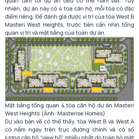
quan tâm tới dự án đều có thể nắm bắt. Tuy
nhiên, dự án này có 4 tòa căn hộ, mỗi tòa có đặc
điểm riêng. Để đánh giá được vị trí của
tòa West B
Masteri West Heights
, trước tiên cần nhìn tổng
quan vị trí và mặt bằng của toàn dự án.
Mặt bằng tổng quan 4 tòa căn hộ dự án Masteri
West Heights (Ảnh: Masterise Homes)
Dự vào bản vẽ có thể thấy, tòa West B và
West A
có nằm ngay trên trục đường chính và có số
lượng căn hộ “view hồ” nhiều nhất do toàn bộ mặt