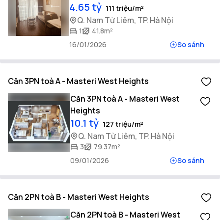
4.65 tỷ
111 triệu/m²
Q. Nam Từ Liêm, TP. Hà Nội
1
41.8m²
16/01/2026
So sánh
Căn 3PN toà A - Masteri West Heights
Căn 3PN toà A - Masteri West
Heights
10.1 tỷ
127 triệu/m²
Q. Nam Từ Liêm, TP. Hà Nội
3
79.37m²
09/01/2026
So sánh
Căn 2PN toà B - Masteri West Heights
Căn 2PN toà B - Masteri West