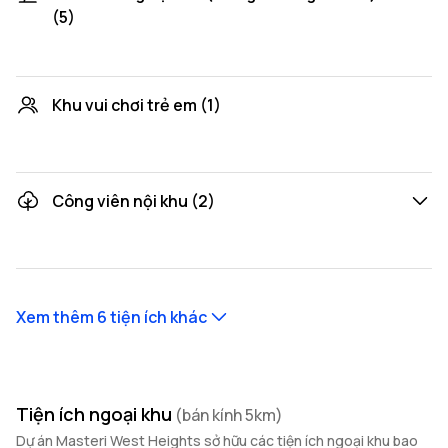
(5)
Bể bơi ngoài trời
HOT
Khu vui chơi trẻ em (1)
Phòng vui chơi trẻ em
Bể bơi tầng thượng tòa West A
HOT
Công viên nội khu (2)
Công viên thể thao
HOT
Bể bơi tầng thượng tòa West B
HOT
Xem thêm 6 tiện ích khác
Công viên xanh thư giãn
HOT
Bể bơi tầng thượng tòa West C
HOT
Tiện ích ngoại khu
(bán kính 5km)
Dự án Masteri West Heights sở hữu các tiện ích ngoại khu bao