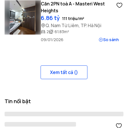
Căn 2PN toà A - Masteri West
Heights
6.86 tỷ
111 triệu/m²
Q. Nam Từ Liêm, TP. Hà Nội
2
61.83m²
09/01/2026
So sánh
Xem tất cả (
)
Tin nổi bật