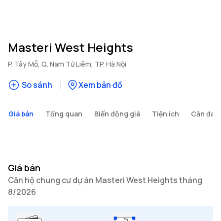
Masteri West Heights
P. Tây Mỗ, Q. Nam Từ Liêm, TP. Hà Nội
So sánh
Xem bản đồ
Giá bán
Tổng quan
Biến động giá
Tiện ích
Căn đan
Giá bán
Căn hộ chung cư dự án Masteri West Heights tháng
8/2026