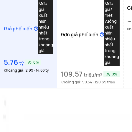
Mức
Mức
Gi
giá
giá/
xuất
mét
~
hiện
vuông
nhiều
xuất
Giá phổ biến
Kh
nhất
hiện
Đơn giá phổ biến
trong
nhiều
khoảng
nhất
giá
trong
khoảng
5.76
giá
tỷ
0%
Khoảng giá:
2.99 - 14.63 tỷ
109.57
triệu/m²
0%
Khoảng giá:
99.34 - 120.89 triệu