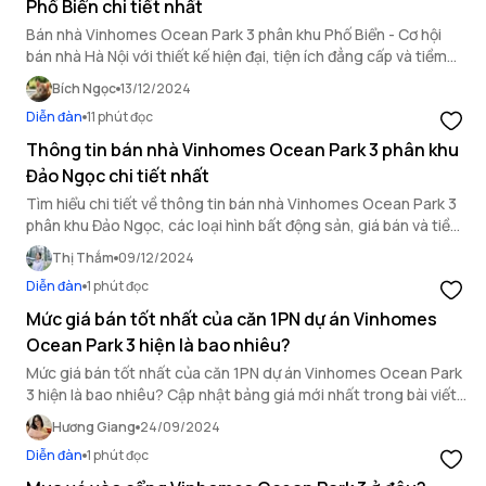
Phố Biển chi tiết nhất
Bán nhà Vinhomes Ocean Park 3 phân khu Phố Biển - Cơ hội
bán nhà Hà Nội với thiết kế hiện đại, tiện ích đẳng cấp và tiềm
năng sinh lời cao.
Bích Ngọc
13/12/2024
Diễn đàn
11 phút đọc
Thông tin bán nhà Vinhomes Ocean Park 3 phân khu
Đảo Ngọc chi tiết nhất
Tìm hiểu chi tiết về thông tin bán nhà Vinhomes Ocean Park 3
phân khu Đảo Ngọc, các loại hình bất động sản, giá bán và tiềm
năng đầu tư tại khu đô thị đẳng cấp này.
Thị Thắm
09/12/2024
Diễn đàn
1 phút đọc
Mức giá bán tốt nhất của căn 1PN dự án Vinhomes
Ocean Park 3 hiện là bao nhiêu?
Mức giá bán tốt nhất của căn 1PN dự án Vinhomes Ocean Park
3 hiện là bao nhiêu? Cập nhật bảng giá mới nhất trong bài viết
dưới đây!
Hương Giang
24/09/2024
Diễn đàn
1 phút đọc