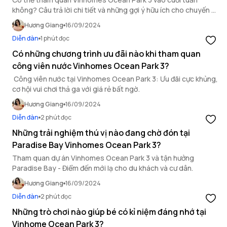
không? Câu trả lời chi tiết và những gợi ý hữu ích cho chuyến đi
của bạn sẽ có trong bài viết dưới đây.
Hương Giang
16/09/2024
Diễn đàn
1 phút đọc
Có những chương trình ưu đãi nào khi tham quan
công viên nước Vinhomes Ocean Park 3?
Công viên nước tại Vinhomes Ocean Park 3: Ưu đãi cực khủng,
cơ hội vui chơi thả ga với giá rẻ bất ngờ.
Hương Giang
16/09/2024
Diễn đàn
2 phút đọc
Những trải nghiệm thú vị nào đang chờ đón tại
Paradise Bay Vinhomes Ocean Park 3?
Tham quan dự án Vinhomes Ocean Park 3 và tận hưởng
Paradise Bay - Điểm đến mới lạ cho du khách và cư dân.
Hương Giang
16/09/2024
Diễn đàn
2 phút đọc
Những trò chơi nào giúp bé có kỉ niệm đáng nhớ tại
Vinhome Ocean Park 3?