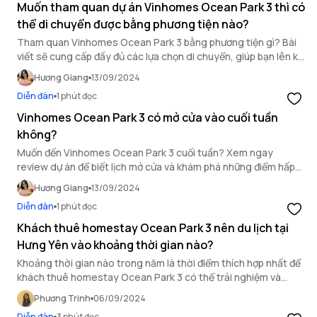
Muốn tham quan dự án Vinhomes Ocean Park 3 thì có
thể di chuyển được bằng phương tiện nào?
Tham quan Vinhomes Ocean Park 3 bằng phương tiện gì? Bài
viết sẽ cung cấp đầy đủ các lựa chọn di chuyển, giúp bạn lên kế
hoạch chuyến đi hoàn hảo.
Hương Giang
13/09/2024
Diễn đàn
1 phút đọc
Vinhomes Ocean Park 3 có mở cửa vào cuối tuần
không?
Muốn đến Vinhomes Ocean Park 3 cuối tuần? Xem ngay
review dự án để biết lịch mở cửa và khám phá những điểm hấp
dẫn tại khu đô thị này nhé!
Hương Giang
13/09/2024
Diễn đàn
1 phút đọc
Khách thuê homestay Ocean Park 3 nên du lịch tại
Hưng Yên vào khoảng thời gian nào?
Khoảng thời gian nào trong năm là thời điểm thích hợp nhất để
khách thuê homestay Ocean Park 3 có thể trải nghiệm và
khám phá Hưng Yên? Tìm hiểu rõ qua bài viết này.
Phương Trinh
06/09/2024
Diễn đàn
3 phút đọc