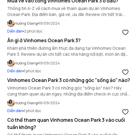
Mua vé vào cổng Vinhomes Ocean Park 3 ở đâu?
Thông tin A-Z về cách mua vé tham quan dự án Vinhomes
Ocean Park. Địa điểm bán, giá vé, ưu đãi. Review chi tiết trải
nghiệm tham quan không thể bỏ lỡ!
Hương Giang
19/09/2024
Diễn đàn
2 phút đọc
Ăn gì ở Vinhomes Ocean Park 3?
Khám phá thiên đường ẩm thực đa dạng tại Vinhomes Ocean
Park 3. Review dự án chi tiết các nhà hàng nổi bật, món ăn đặc
sắc. Trải nghiệm ngay khi đăng ký tham quan!
Hương Giang
19/09/2024
Diễn đàn
1 phút đọc
Vinhomes Ocean Park 3 có những góc "sống ảo" nào?
Vinhomes Ocean Park 3 có những góc "sống ảo" nào? Hãy
cùng tham quan dự án ngay, những địa điểm check-in cực chất,
view triệu đô.
Hương Giang
16/09/2024
Diễn đàn
1 phút đọc
Có thể tham quan Vinhomes Ocean Park 3 vào cuối
tuần không?
Có thể tham quan Vinhomes Ocean Park 3 vào cuối tuần