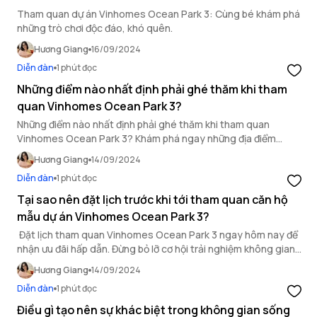
Tham quan dự án Vinhomes Ocean Park 3: Cùng bé khám phá
những trò chơi độc đáo, khó quên.
Hương Giang
16/09/2024
Diễn đàn
1 phút đọc
Những điểm nào nhất định phải ghé thăm khi tham
quan Vinhomes Ocean Park 3?
Những điểm nào nhất định phải ghé thăm khi tham quan
Vinhomes Ocean Park 3? Khám phá ngay những địa điểm
check-in sống ảo cực đỉnh, trải nghiệm không gian sống đẳng
Hương Giang
14/09/2024
cấp.
Diễn đàn
1 phút đọc
Tại sao nên đặt lịch trước khi tới tham quan căn hộ
mẫu dự án Vinhomes Ocean Park 3?
Đặt lịch tham quan Vinhomes Ocean Park 3 ngay hôm nay để
nhận ưu đãi hấp dẫn. Đừng bỏ lỡ cơ hội trải nghiệm không gian
sống hiện đại.
Hương Giang
14/09/2024
Diễn đàn
1 phút đọc
Điều gì tạo nên sự khác biệt trong không gian sống