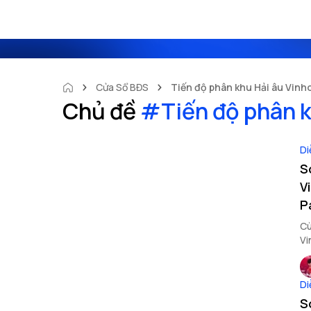
Cửa Sổ BĐS
Tiến độ phân khu Hải âu Vin
Chủ đề
#
Tiến độ phân 
Di
S
V
P
Cù
Vi
đâ
Di
S