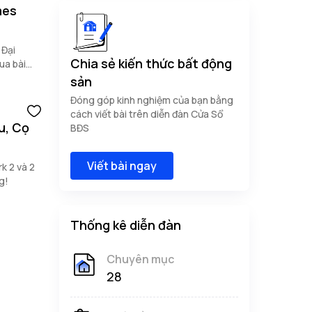
 Đại
Chia sẻ kiến thức bất động
ua bài
sản
Đóng góp kinh nghiệm của bạn bằng
cách viết bài trên diễn đàn Cửa Sổ
u, Cọ
BĐS
Viết bài ngay
k 2 và 2
g!
Thống kê diễn đàn
Chuyên mục
28