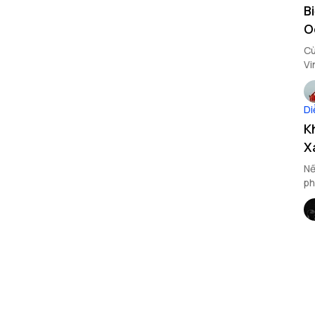
Bi
O
Cù
Vi
vi
Di
K
X
Nế
ph