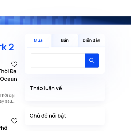
Mua
Bán
Diễn đàn
rk 2
hời Đại
s Ocean
Thảo luận về
Thời Đại
ay sau
Chủ đề nổi bật
Phố