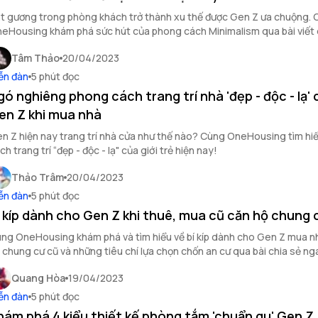
t gương trong phòng khách trở thành xu thế được Gen Z ưa chuộng.
eHousing khám phá sức hút của phong cách Minimalism qua bài viết 
Tâm Thảo
20/04/2023
ễn đàn
5 phút đọc
gó nghiêng phong cách trang trí nhà 'đẹp - độc - lạ'
en Z khi mua nhà
n Z hiện nay trang trí nhà cửa như thế nào? Cùng OneHousing tìm hi
ch trang trí “đẹp - độc - lạ" của giới trẻ hiện nay!
Thảo Trâm
20/04/2023
ễn đàn
5 phút đọc
í kíp dành cho Gen Z khi thuê, mua cũ căn hộ chung 
ng OneHousing khám phá và tìm hiểu về bí kíp dành cho Gen Z mua n
 chung cư cũ và những tiêu chí lựa chọn chốn an cư qua bài chia sẻ ng
y
Quang Hòa
19/04/2023
ễn đàn
5 phút đọc
hám phá 4 kiểu thiết kế phòng tắm 'chuẩn gu' Gen Z