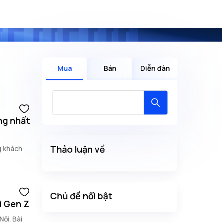
Mua
Bán
Diễn đàn
ng nhất
Thảo luận về
g khách
Chủ đề nổi bật
i Gen Z
ội. Bài