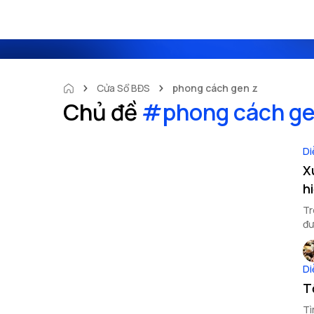
Cửa Sổ BĐS
phong cách gen z
Chủ đề
#
phong cách ge
Di
X
h
Tr
đư
Di
T
Tì