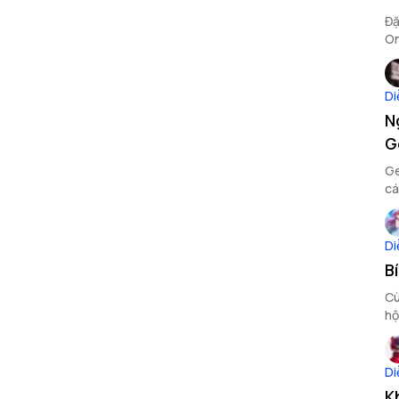
Đặ
On
Di
N
G
Ge
cá
Di
B
Cù
hộ
đâ
Di
K