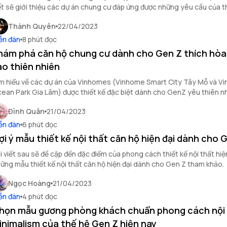
ết sẽ giới thiệu các dự án chung cư đáp ứng được những yêu cầu của t
 tiện ích, vị trí, giá cả và không gian sống.
Thành Quyên
22/04/2023
ễn đàn
8 phút đọc
hám phá căn hộ chung cư dành cho Gen Z thích hòa
ào thiên nhiên
m hiểu về các dự án của Vinhomes (Vinhome Smart City Tây Mỗ và V
ean Park Gia Lâm) được thiết kế đặc biệt dành cho GenZ yêu thiên nh
n tìm được không gian sống lý tưởng và tận hưởng cuộc sống xanh m
Đình Quân
21/04/2023
ng thành phố.
ễn đàn
6 phút đọc
ợi ý mẫu thiết kế nội thất căn hộ hiện đại dành cho 
i viết sau sẽ đề cập đến đặc điểm của phong cách thiết kế nội thất hiện
ững mẫu thiết kế nội thất căn hộ hiện đại dành cho Gen Z tham khảo.
Ngọc Hoàng
21/04/2023
ễn đàn
4 phút đọc
họn mẫu gương phòng khách chuẩn phong cách nội
inimalism của thế hệ Gen Z hiện nay