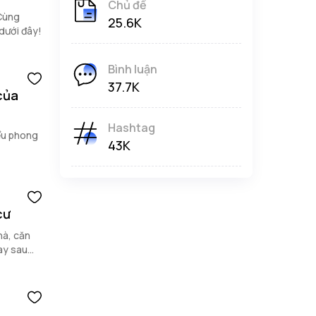
Chủ đề
 Cùng
25.6K
dưới đây!
Bình luận
37.7K
 của
Hashtag
ểu phong
43K
cư
hà, căn
ay sau