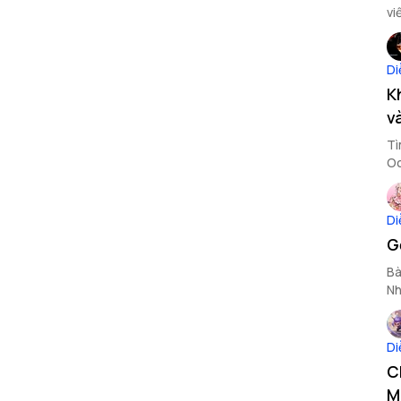
vi
về
Di
K
v
Tì
Oc
bạ
lò
Di
G
Bà
Nh
Di
C
M