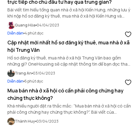
trực tiếp cho chủ đầu tư hay qua trung gian?
Bài viết tìm hiểu tổng quan nhà ở xã hội Kiến Hưng, những lưu ý
khi nộp hồ sơ đăng ký thuê, mua nhà ở xã hội Kiến Hưng và
những hồ sơ này mang nộp trực tiếp cho chủ đầu tư hay qua
Quang Hòa
04/04/2023
trung gian.
Diễn đàn
4 phút đọc
Cập nhật mới nhất hồ sơ đăng ký thuê, mua nhà ở xã
hội Trung Văn
Hồ sơ đăng ký thuê, mua nhà ở xã hội Trung Văn bao gồm
những gì? OneHousing sẽ cập nhật thông tin để bạn đọc tham
khảo.
Trang An
03/04/2023
Diễn đàn
5 phút đọc
Mua bán nhà ở xã hội có cần phải công chứng hay
chứng thực không?
Khá nhiều người đặt ra thắc mắc: “Mua bán nhà ở xã hội có cần
phải công chứng hay chứng thực không?”. Bài viết của
OneHousing là lời giải đáp cho câu hỏi này.
Thành Huy
03/04/2023