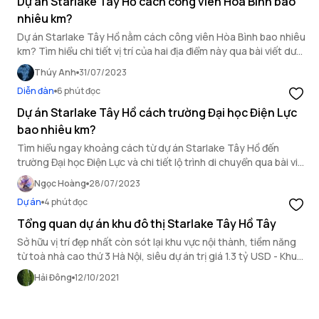
Dự án Starlake Tây Hồ cách công viên Hòa Bình bao
nhiêu km?
Dự án Starlake Tây Hồ nằm cách công viên Hòa Bình bao nhiêu
km? Tìm hiểu chi tiết vị trí của hai địa điểm này qua bài viết dưới
đây.
Thúy Anh
31/07/2023
Diễn đàn
6 phút đọc
Dự án Starlake Tây Hồ cách trường Đại học Điện Lực
bao nhiêu km?
Tìm hiểu ngay khoảng cách từ dự án Starlake Tây Hồ đến
trường Đại học Điện Lực và chi tiết lộ trình di chuyển qua bài viết
của OneHousing.
Ngọc Hoàng
28/07/2023
Dự án
4 phút đọc
Tổng quan dự án khu đô thị Starlake Tây Hồ Tây
Sở hữu vị trí đẹp nhất còn sót lại khu vực nội thành, tiềm năng
từ toà nhà cao thứ 3 Hà Nội, siêu dự án trị giá 1.3 tỷ USD - Khu
đô thị Starlake Tây Hồ Tây được cư dân thủ đô cũng như các
Hải Đông
12/10/2021
nhà đầu tư BĐS săn đón.