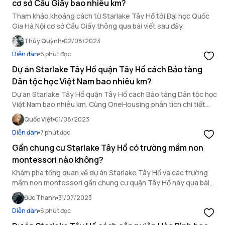
cơ sở Cầu Giấy bao nhiêu km?
Tham khảo khoảng cách từ Starlake Tây Hồ tới Đại học Quốc
Gia Hà Nội cơ sở Cầu Giấy thông qua bài viết sau đây.
Thùy Quỳnh
02/08/2023
Diễn đàn
6 phút đọc
Dự án Starlake Tây Hồ quận Tây Hồ cách Bảo tàng
Dân tộc học Việt Nam bao nhiêu km?
Dự án Starlake Tây Hồ quận Tây Hồ cách Bảo tàng Dân tộc học
Việt Nam bao nhiêu km. Cùng OneHousing phân tích chi tiết
qua bài viết này.
Quốc Việt
01/08/2023
Diễn đàn
7 phút đọc
Gần chung cư Starlake Tây Hồ có trường mầm non
montessori nào không?
Khám phá tổng quan về dự án Starlake Tây Hồ và các trường
mầm non montessori gần chung cư quận Tây Hồ này qua bài
viết của OneHousing.
Đức Thanh
31/07/2023
Diễn đàn
6 phút đọc