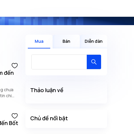
Mua
Bán
Diễn đàn
m đến
Thảo luận về
ng chưa
tin chi
Chủ đề nổi bật
đến Bốt