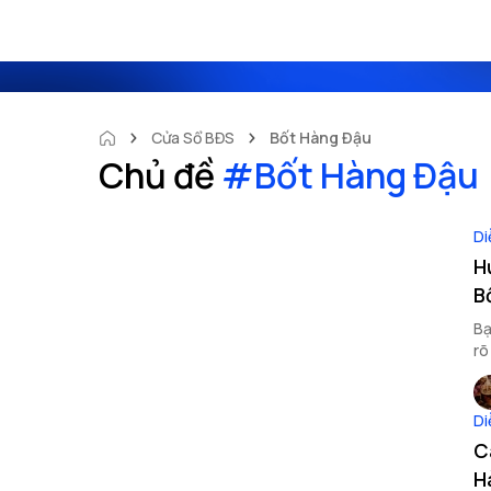
Cửa Sổ BĐS
Bốt Hàng Đậu
Chủ đề
#
Bốt Hàng Đậu
Di
H
B
Bạ
rõ
ti
Di
C
H