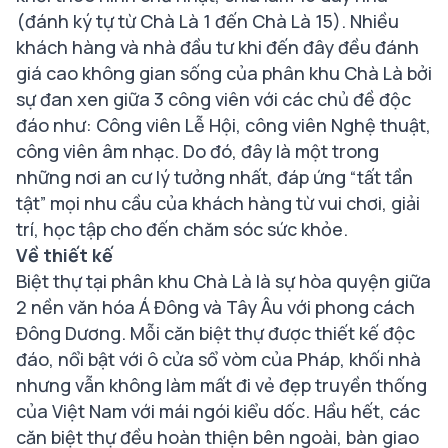
(đánh ký tự từ Chà Là 1 đến Chà Là 15). Nhiều
khách hàng và nhà đầu tư khi đến đây đều đánh
giá cao không gian sống của phân khu Chà Là bởi
sự đan xen giữa 3 công viên với các chủ đề độc
đáo như: Công viên Lễ Hội, công viên Nghệ thuật,
công viên âm nhạc. Do đó, đây là một trong
những nơi an cư lý tưởng nhất, đáp ứng “tất tần
tật” mọi nhu cầu của khách hàng từ vui chơi, giải
trí, học tập cho đến chăm sóc sức khỏe.
Về thiết kế
Biệt thự tại phân khu Chà Là là sự hòa quyện giữa
2 nền văn hóa Á Đông và Tây Âu với phong cách
Đông Dương. Mỗi căn biệt thự được thiết kế độc
đáo, nổi bật với ô cửa sổ vòm của Pháp, khối nhà
nhưng vẫn không làm mất đi vẻ đẹp truyền thống
của Việt Nam với mái ngói kiểu dốc. Hầu hết, các
căn biệt thự đều hoàn thiện bên ngoài, bàn giao