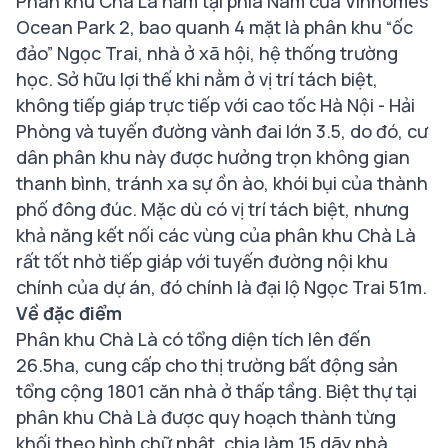
Phân khu Chà Là nằm tại phía Nam của Vinhomes
Ocean Park 2, bao quanh 4 mặt là phân khu “ốc
đảo” Ngọc Trai, nhà ở xã hội, hệ thống trường
học. Sở hữu lợi thế khi nằm ở vị trí tách biệt,
không tiếp giáp trực tiếp với cao tốc Hà Nội - Hải
Phòng và tuyến đường vành đai lớn 3.5, do đó, cư
dân phân khu này được hưởng trọn không gian
thanh bình, tránh xa sự ồn ào, khói bụi của thành
phố đông đúc. Mặc dù có vị trí tách biệt, nhưng
khả năng kết nối các vùng của phân khu Chà Là
rất tốt nhờ tiếp giáp với tuyến đường nội khu
chính của dự án, đó chính là đại lộ Ngọc Trai 51m.
Về đặc điểm
Phân khu Chà Là có tổng diện tích lên đến
26.5ha, cung cấp cho thị trường bất động sản
tổng cộng 1801 căn nhà ở thấp tầng. Biệt thự tại
phân khu Chà Là được quy hoạch thành từng
khối theo hình chữ nhật, chia làm 15 dãy nhà