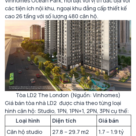
Vinhomes Ocean Park, nổi bật với vị trí đắc địa với
các tiện ích nội khu, ngoại khu đẳng cấp thiết kế
cao 26 tầng với số lượng 480 căn hộ.
Tòa LD2 The London (Nguồn: Vinhomes)
Giá bán tòa nhà LD2 được chia theo từng loại
hình căn hộ: Studio, 1PN, 1PN+1, 2PN, 3PN cụ thể:
Loại hình
Diện tích
Giá bán
Căn hộ studio
27.8 – 29.7 m2
1.7 – 1.9 tỷ