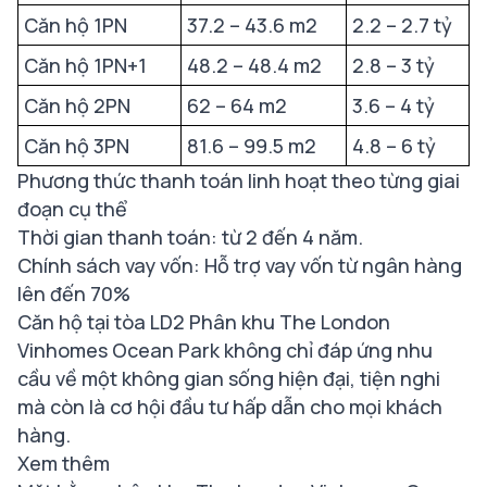
Căn hộ 1PN
37.2 – 43.6 m2
2.2 – 2.7 tỷ
Căn hộ 1PN+1
48.2 – 48.4 m2
2.8 – 3 tỷ
Căn hộ 2PN
62 – 64 m2
3.6 – 4 tỷ
Căn hộ 3PN
81.6 – 99.5 m2
4.8 – 6 tỷ
Phương thức thanh toán linh hoạt theo từng giai
đoạn cụ thể
Thời gian thanh toán: từ 2 đến 4 năm.
Chính sách vay vốn: Hỗ trợ vay vốn từ ngân hàng
lên đến 70%
Căn hộ tại tòa LD2 Phân khu The London
Vinhomes Ocean Park không chỉ đáp ứng nhu
cầu về một không gian sống hiện đại, tiện nghi
mà còn là cơ hội đầu tư hấp dẫn cho mọi khách
hàng.
Xem thêm