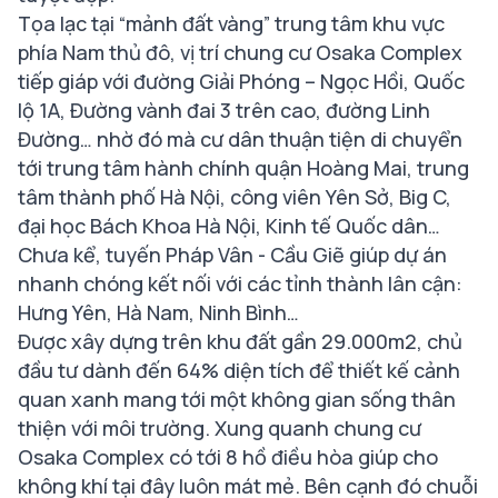
Tọa lạc tại “mảnh đất vàng” trung tâm khu vực
phía Nam thủ đô, vị trí chung cư Osaka Complex
tiếp giáp với đường Giải Phóng – Ngọc Hồi, Quốc
lộ 1A, Đường vành đai 3 trên cao, đường Linh
Đường… nhờ đó mà cư dân thuận tiện di chuyển
tới trung tâm hành chính quận Hoàng Mai, trung
tâm thành phố Hà Nội, công viên Yên Sở, Big C,
đại học Bách Khoa Hà Nội, Kinh tế Quốc dân…
Chưa kể, tuyến Pháp Vân - Cầu Giẽ giúp dự án
nhanh chóng kết nối với các tỉnh thành lân cận:
Hưng Yên, Hà Nam, Ninh Bình…
Được xây dựng trên khu đất gần 29.000m2, chủ
đầu tư dành đến 64% diện tích để thiết kế cảnh
quan xanh mang tới một không gian sống thân
thiện với môi trường. Xung quanh chung cư
Osaka Complex có tới 8 hồ điều hòa giúp cho
không khí tại đây luôn mát mẻ. Bên cạnh đó chuỗi