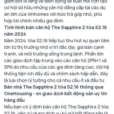
giảm bớt lo lắng về biến động lãi suất mà còn tạo
cơ hội sở hữu những căn hộ đẳng cấp tại các dự
án lớn của Vinhomes với mức trả góp nhỏ, phù
hợp tài chính nhiều gia đình.
Tình hình bán căn hộ The Sapphire 2 tòa S2.16
năm 2024
Năm 2024, tòa S2.16 tiếp tục thu hút sự quan tâm
lớn từ thị trường nhờ vị trí đắc địa, giá bán cạnh
tranh, và môi trường sống trong lành. Phần lớn
các giao dịch tập trung vào các căn hộ 2PN+1 và
3PN do nhu cầu của các gia đình tăng cao. Với hệ
thống tiện ích đầy đủ và chính sách hấp dẫn, đây
là lựa chọn lý tưởng cho cả nhu cầu ở và đầu tư​.
Bán nhà The Sapphire 2 tòa S2.16 thông qua
OneHousing - sn giao dịch bất động sản uy tín
hàng đầu
Nếu bạn có ý định bán căn hộ The Sapphire 2 tòa
S2.16, việc sử dụng dịch vụ ký gửi bất động sản là