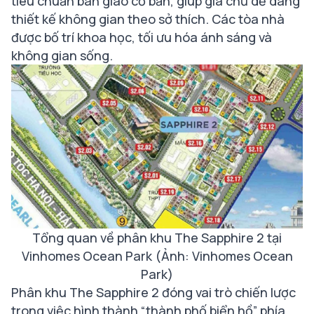
tiêu chuẩn bàn giao cơ bản, giúp gia chủ dễ dàng
thiết kế không gian theo sở thích. Các tòa nhà
được bố trí khoa học, tối ưu hóa ánh sáng và
không gian sống.
Tổng quan về phân khu The Sapphire 2 tại
Vinhomes Ocean Park (Ảnh: Vinhomes Ocean
Park)
Phân khu The Sapphire 2 đóng vai trò chiến lược
trong việc hình thành “thành phố biển hồ” phía