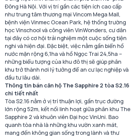
Đông Hà Nội. Với vị trí gần các tiện ích cao cấp
như trung tâm thương mại Vincom Mega Mall,
bệnh viện Vinmec Ocean Park, hệ thống trường
học Vinschool và công viên VinWonders, cư dân
tại đây có cơ hội trải nghiệm một cuộc sống tiện
nghi và hiện đại. Đặc biệt, việc nằm gần biển hồ
nước mặn rộng 6,1ha và hồ Ngọc Trai 24,5ha –
những biểu tượng của khu đô thị sẽ giúp phân
khu trở thành nơi lý tưởng để an cư lạc nghiệp và
đầu tư lâu dài.
Thông tin bán căn hộ The Sapphire 2 tòa S2.16
chi tiết nhất
Tòa S2.16 nằm ở vị trí thuận lợi, gần trục đường
lớn rộng 52m, kết nối linh hoạt giữa phân khu The
Sapphire 2 và khuôn viên Đại học VinUni. Bao
quanh tòa nhà là những khu vườn xanh mát,
mang đến không gian sống trong lành và thư