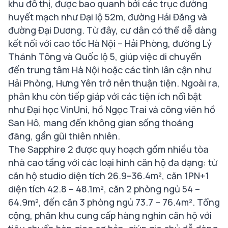
khu đô thị, được bao quanh bởi các trục đường
huyết mạch như Đại lộ 52m, đường Hải Đăng và
đường Đại Dương. Từ đây, cư dân có thể dễ dàng
kết nối với cao tốc Hà Nội – Hải Phòng, đường Lý
Thánh Tông và Quốc lộ 5, giúp việc di chuyển
đến trung tâm Hà Nội hoặc các tỉnh lân cận như
Hải Phòng, Hưng Yên trở nên thuận tiện. Ngoài ra,
phân khu còn tiếp giáp với các tiện ích nổi bật
như Đại học VinUni, hồ Ngọc Trai và công viên hồ
San Hô, mang đến không gian sống thoáng
đãng, gần gũi thiên nhiên.
The Sapphire 2 được quy hoạch gồm nhiều tòa
nhà cao tầng với các loại hình căn hộ đa dạng: từ
căn hộ studio diện tích 26.9–36.4m², căn 1PN+1
diện tích 42.8 – 48.1m², căn 2 phòng ngủ 54 –
64.9m², đến căn 3 phòng ngủ 73.7 – 76.4m². Tổng
cộng, phân khu cung cấp hàng nghìn căn hộ với