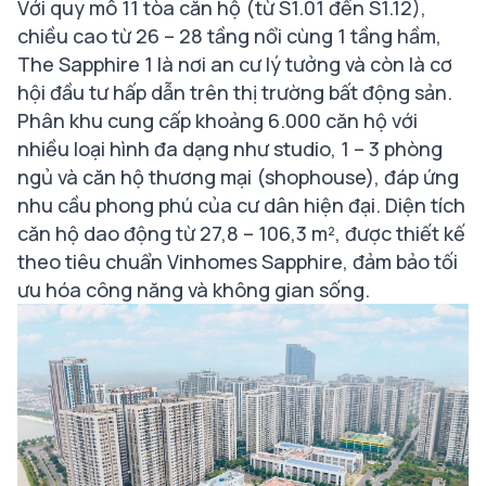
Với quy mô 11 tòa căn hộ (từ S1.01 đến S1.12),
chiều cao từ 26 – 28 tầng nổi cùng 1 tầng hầm,
The Sapphire 1 là nơi an cư lý tưởng và còn là cơ
hội đầu tư hấp dẫn trên thị trường bất động sản.
Phân khu cung cấp khoảng 6.000 căn hộ với
nhiều loại hình đa dạng như studio, 1 – 3 phòng
ngủ và căn hộ thương mại (shophouse), đáp ứng
nhu cầu phong phú của cư dân hiện đại. Diện tích
căn hộ dao động từ 27,8 – 106,3 m², được thiết kế
theo tiêu chuẩn Vinhomes Sapphire, đảm bảo tối
ưu hóa công năng và không gian sống.