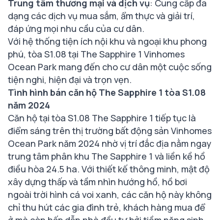
Trung tâm thương mại và dịch vụ
: Cung cấp đa
dạng các dịch vụ mua sắm, ẩm thực và giải trí,
đáp ứng mọi nhu cầu của cư dân.
Với hệ thống tiện ích nội khu và ngoại khu phong
phú, tòa S1.08 tại The Sapphire 1 Vinhomes
Ocean Park mang đến cho cư dân một cuộc sống
tiện nghi, hiện đại và trọn vẹn.
Tình hình bán căn hộ The Sapphire 1 tòa S1.08
năm 2024
Căn hộ tại tòa S1.08 The Sapphire 1 tiếp tục là
điểm sáng trên thị trường bất động sản Vinhomes
Ocean Park năm 2024 nhờ vị trí đắc địa nằm ngay
trung tâm phân khu The Sapphire 1 và liền kề hồ
điều hòa 24.5 ha. Với thiết kế thông minh, mật độ
xây dựng thấp và tầm nhìn hướng hồ, hồ bơi
ngoài trời hình cá voi xanh, các căn hộ này không
chỉ thu hút các gia đình trẻ, khách hàng mua để
ở mà còn hấp dẫn nhà đầu tư bởi tiềm năng sinh