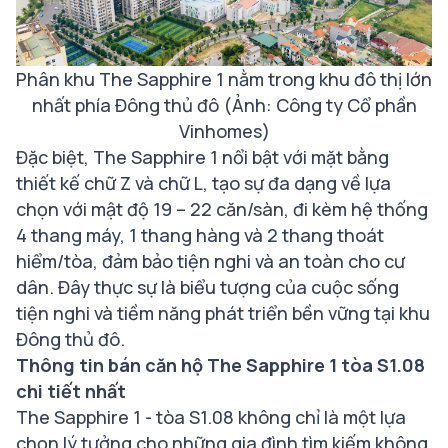
Phân khu The Sapphire 1 nằm trong khu đô thị lớn
nhất phía Đông thủ đô (Ảnh: Công ty Cổ phần
Vinhomes)
Đặc biệt, The Sapphire 1 nổi bật với mặt bằng
thiết kế chữ Z và chữ L, tạo sự đa dạng về lựa
chọn với mật độ 19 – 22 căn/sàn, đi kèm hệ thống
4 thang máy, 1 thang hàng và 2 thang thoát
hiểm/tòa, đảm bảo tiện nghi và an toàn cho cư
dân. Đây thực sự là biểu tượng của cuộc sống
tiện nghi và tiềm năng phát triển bền vững tại khu
Đông thủ đô.
Thông tin bán căn hộ The Sapphire 1 tòa S1.08
chi tiết nhất
The Sapphire 1 - tòa S1.08 không chỉ là một lựa
chọn lý tưởng cho những gia đình tìm kiếm không