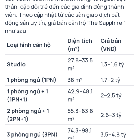
thân, cặp đôi trẻ đến các gia đình đông thành
viên. Theo cập nhật từ các sàn giao dịch bất
động sản uy tín, giá bán căn hộ The Sapphire 1
như sau:
Diện tích
Giá bán
Loại hình căn hộ
(m²)
(VND)
27.8–33.5
Studio
1.3–1.6 tỷ
m²
1 phòng ngủ (1PN)
38 m²
1.7–2 tỷ
1 phòng ngủ + 1
42.9–48.1
2–2.5 tỷ
(1PN+1)
m²
2 phòng ngủ + 1
55.3–63.6
2.6–3 tỷ
(2PN+1)
m²
74.3–98.1
3 phòng ngủ (3PN)
3.5–4.8 tỷ
m²