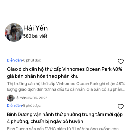
Hải Yến
589 bài viết
Diễn đàn
6 phút đọc
Giao dịch căn hộ thứ cấp Vinhomes Ocean Park 48%,
giá bán phân hóa theo phân khu
Thị trường căn hộ thứ cấp Vinhomes Ocean Park ghi nhận 48%
lượng giao dịch đến từ nhà đầu tư cá nhân. Giá bán có sự phân
hóa rõ rệt theo từng phân khu
Hải Yến
16/06/2025
Diễn đàn
5 phút đọc
Bình Dương vận hành thử phường trung tâm mới gộp
4 phường, chuẩn bị ngày bỏ huyện
Bình Dương sắp xếp ĐVHC giảm từ 91 xã/phường xuống còn