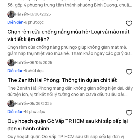
36, gộp 4 phường trung tâm thành phường Bình Dương, chuẩn
bị bỏ cấp huyện theo đề án hành chính mới.
Hải Yến
10/06/2025
Diễn đàn
6 phút đọc
Chọn rèm cửa chống nắng mùa hè: Loại vải nào mát
và tiết kiệm điện?
Chọn rèm cửa chống nắng phù hợp giúp không gian mát mẻ,
giảm hấp thụ nhiệt vào mùa hè. Tham khảo ngay các gợi ý dưới
đây để chọn rèm vừa hiệu quả vừa thẩm mỹ.
Hải Yến
06/06/2025
Diễn đàn
5 phút đọc
The Zenith Hải Phòng: Thông tin dự án chi tiết
The Zenith Hải Phòng mang đến không gian sống hiện đại, đầy
đủ tiện ích, vị trí kết nối lý tưởng cho an cư và đầu tư lâu dài.
Cùng khám phá thông tin chi tiết dự án.
Hải Yến
05/06/2025
Diễn đàn
14 phút đọc
Quy hoạch quận Gò Vấp TP. HCM sau khi sắp xếp lại
đơn vị hành chính
Quy hoạch quận Gò Vấp TP. HCM sau khi sắp xếp lại đơn vị