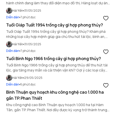
hành chính đang làm thay đổi diện mạo đô thị. Hàng loạt dự án
lớn được triển khai đồng bộ trong khu vực.
Hải Yến
31/05/2025
Diễn đàn
7 phút đọc
Tuổi Giáp Tuất 1994 trồng cây gì hợp phong thủy?
Tuổi Giáp Tuất 1994 trồng cây gì hợp phong thủy? Khám phá
những loại cây hợp mệnh giúp gia chủ thu hút tài lộc, bình an,
may mắn và tăng năng lượng tích cực cho không gian sống.
Hải Yến
31/05/2025
Diễn đàn
7 phút đọc
Tuổi Bính Ngọ 1966 trồng cây gì hợp phong thủy?
Tuổi Bính Ngọ 1966 trồng cây gì hợp phong thủy để thu hút tài
lộc, gia tăng may mắn và cải thiện vận khí? Gợi ý các loại cây
hợp mệnh, dễ trồng, phù hợp trong nhà và sân vườn.
Hải Yến
29/05/2025
Diễn đàn
5 phút đọc
Bình Thuận quy hoạch khu công nghệ cao 1.000 ha
gần TP. Phan Thiết
Khu công nghệ cao Bình Thuận quy hoạch 1.000 ha tại Hàm
Tân, gần TP. Phan Thiết. Nơi đây được kỳ vọng trở thành trung