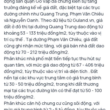
động sản quận Gò Vấp đã chứng kiến sự tăng
trưởng đáng kể về giá đất, đặc biệt tại các trục
đường chính như Quang Trung, Phạm Văn Chiêu
và Nguyễn Oanh. Theo dữ liệu từ Guland.vn, giá
đất ở đô thị tại đường Quang Trung dao động từ
khoảng 53 - 133 triệu đồng/m2, tùy thuộc vào vị
trí cụ thể . Tại đường Phạm Văn Chiêu, giá đất
cũng ghi nhận mức tăng, với giá bán nhà đất dao
động từ 70 - 212 triệu đồng/m2.
Phân khúc nhà phố mặt tiền tiếp tục thu hút sự
quan tâm, với mức giá dao động từ 67 - 406 triệu
đồng/m2, tùy thuộc vào vị trí và diện tích . Đất
nền tại các khu vực trung tâm có giá trung bình
từ 30 - 50 triệu đồng/m2, trong khi đất thương
mại tại các trục đường lớn có thể đạt từ 50 - 100
triệu đồng/m2.
Phân khúc căn hộ chung cư cũng sôi động, với
mức giá trung bình từ 2 - 5 tỷ đồng, tùy thuộc vào