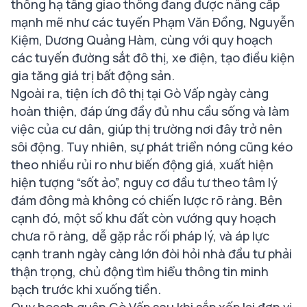
thống hạ tầng giao thông đang được nâng cấp
mạnh mẽ như các tuyến Phạm Văn Đồng, Nguyễn
Kiệm, Dương Quảng Hàm, cùng với quy hoạch
các tuyến đường sắt đô thị, xe điện, tạo điều kiện
gia tăng giá trị bất động sản.
Ngoài ra, tiện ích đô thị tại Gò Vấp ngày càng
hoàn thiện, đáp ứng đầy đủ nhu cầu sống và làm
việc của cư dân, giúp thị trường nơi đây trở nên
sôi động. Tuy nhiên, sự phát triển nóng cũng kéo
theo nhiều rủi ro như biến động giá, xuất hiện
hiện tượng “sốt ảo”, nguy cơ đầu tư theo tâm lý
đám đông mà không có chiến lược rõ ràng. Bên
cạnh đó, một số khu đất còn vướng quy hoạch
chưa rõ ràng, dễ gặp rắc rối pháp lý, và áp lực
cạnh tranh ngày càng lớn đòi hỏi nhà đầu tư phải
thận trọng, chủ động tìm hiểu thông tin minh
bạch trước khi xuống tiền.
Quy hoạch quận Gò Vấp sau khi sắp xếp lại đơn vị