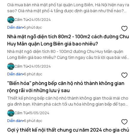
Giá mua bán nhà mặt phố tại quận Long Biên, Hà Nội hiện nay ra
sao? Giá nhà mặt phố 4 tầng được định giá bán như thế nào?
Cùng OneHousing tìm hiểu
Cẩm Tú
24/05/2024
Diễn đàn
5 phút đọc
Nhà mặt ngõ diện tích 80m2 - 100m2 cách đường Chu
Huy Mân quận Long Biên giá bao nhiêu?
Nhà mặt ngõ diện tích 80 - 100m2 đường Chu Huy Mân quận
Long Biên giá bao nhiêu? Cùng tìm ngay câu trả lời qua bài viết
dưới đây nhé.
Cẩm Tú
24/05/2024
Diễn đàn
6 phút đọc
"Biến hóa" phòng bếp căn hộ nhỏ thành không gian
rộng rãi với những lưu ý sau
Thiết kế phòng bếp căn hộ nhỏ thành không gian thoải mái cho
gia đình bạn. Khám phá cách tối ưu hóa không gian bếp để tạo
ra không gian rộng rãi và tiện nghi.
Cẩm Tú
15/05/2024
Diễn đàn
6 phút đọc
Gợi ý thiết kế nội thất chung cư năm 2024 cho gia chủ