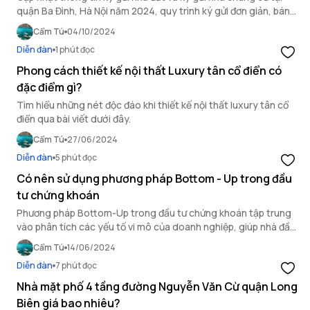
quận Ba Đình, Hà Nội năm 2024, quy trình ký gửi đơn giản, bán
nhanh với giá thị trường.
Cẩm Tú
04/10/2024
Diễn đàn
1 phút đọc
Phong cách thiết kế nội thất Luxury tân cổ điển có
đặc điểm gì?
Tìm hiểu những nét độc đáo khi thiết kế nội thất luxury tân cổ
điển qua bài viết dưới đây.
Cẩm Tú
27/06/2024
Diễn đàn
5 phút đọc
Có nên sử dụng phương pháp Bottom - Up trong đầu
tư chứng khoán
Phương pháp Bottom-Up trong đầu tư chứng khoán tập trung
vào phân tích các yếu tố vi mô của doanh nghiệp, giúp nhà đầu
tư tìm kiếm cổ phiếu tiềm năng bất chấp biến động của thị
Cẩm Tú
14/06/2024
trường chứng khoán.
Diễn đàn
7 phút đọc
Nhà mặt phố 4 tầng đường Nguyễn Văn Cừ quận Long
Biên giá bao nhiêu?