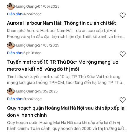
hiện đại và giá bán cạnh tranh, hấp dẫn.
Hương Giang
04/06/2025
Diễn đàn
4 phút đọc
Aurora Harbour Nam Hải: Thông tin dự án chi tiết
Khám phá Aurora Harbour Nam Hải - dự án cao cấp tại Hải
Phòng với vị trí đắc địa, tiện ích hiện đại, thiết kế xanh và tiềm
năng đầu tư nổi bật.
Hương Giang
24/05/2025
Diễn đàn
5 phút đọc
Tuyến metro số 10 TP. Thủ Đức: Mở rộng mạng lưới
metro và kết nối vùng đô thị mới
Tìm hiểu về tuyến metro số 10 tại TP. Thủ Đức: Vai trò trong
mạng lưới giao thông TP.HCM, tác động đến hạ tầng TP. Thủ
Đức và tiến độ triển khai dự án.
Hương Giang
15/05/2025
Diễn đàn
9 phút đọc
Quy hoạch quận Hoàng Mai Hà Nội sau khi sắp xếp lại
đơn vị hành chính
Quy hoạch quận Hoàng Mai Hà Nội sau khi sắp xếp lại đơn vị
hành chính: Toàn cảnh, quy hoạch đến 2030 và thị trường bất