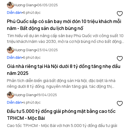
động sản năm 2025.
Hương Giang
06/05/2025
Diễn đàn
6 phút đọc
Phú Quốc sắp có sân bay mới đón 10 triệu khách mỗi
năm - Bất động sản du lịch bùng nổ
Tìm hiểu về dự án nâng cấp sân bay Phú Quốc với công suất 10
triệu khách/năm vào 2030, mở ra cơ hội bùng nổ cho bất động
sản nghỉ dưỡng và du lịch đảo ngọc.
Hương Giang
23/04/2025
Diễn đàn
6 phút đọc
Giá nhà riêng tại Hà Nội dưới 8 tỷ đồng tăng nhẹ đầu
năm 2025
Phân tích diễn biến giá bất động sản Hà Nội, đặc biệt là nhà
riêng dưới 8 tỷ đồng, nguyên nhân tăng giá, tác động thị
trường và dự báo xu hướng tương lai.
Hương Giang
19/04/2025
Diễn đàn
4 phút đọc
Đầu tư 5.000 tỷ đồng giải phóng mặt bằng cao tốc
TP.HCM - Mộc Bài
Cao tốc TP.HCM - Mộc Bài với hơn 5.000 tỷ đồng đầu tư giải