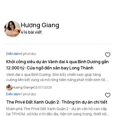
Hương Giang
414 bài viết
Diễn đàn
5 phút đọc
Khởi công siêu dự án Vành đai 4 qua Bình Dương gần
12.000 tỷ: Cửa ngõ đến sân bay Long Thành
Vành đai 4 qua Bình Dương: Đòn bẩy chiến lược giúp tăng
cường liên kết vùng và mở rộng tiềm năng phát triển kinh tế,
bất động sản Đông Nam Bộ.
Hương Giang
02/07/2025
Diễn đàn
7 phút đọc
The Privé Đất Xanh Quận 2: Thông tin dự án chi tiết
Khám phá The Privé Đất Xanh Quận 2 - dự án căn hộ cao cấp
tại TP.HCM, sở hữu vị trí đắc địa, tiện ích sang trọng, thiết kế