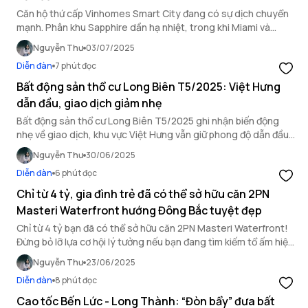
Căn hộ thứ cấp Vinhomes Smart City đang có sự dịch chuyển
mạnh. Phân khu Sapphire dần hạ nhiệt, trong khi Miami và
Sakura đang trở thành tâm điểm đầu tư mới.
Nguyễn Thư
03/07/2025
Diễn đàn
7 phút đọc
Bất động sản thổ cư Long Biên T5/2025: Việt Hưng
dẫn đầu, giao dịch giảm nhẹ
Bất động sản thổ cư Long Biên T5/2025 ghi nhận biến động
nhẹ về giao dịch, khu vực Việt Hưng vẫn giữ phong độ dẫn đầu
nhờ vị trí đẹp và nhu cầu nhà đất ổn định.
Nguyễn Thư
30/06/2025
Diễn đàn
6 phút đọc
Chỉ từ 4 tỷ, gia đình trẻ đã có thể sở hữu căn 2PN
Masteri Waterfront hướng Đông Bắc tuyệt đẹp
Chỉ từ 4 tỷ bạn đã có thể sở hữu căn 2PN Masteri Waterfront!
Đừng bỏ lỡ lựa cơ hội lý tưởng nếu bạn đang tìm kiếm tổ ấm hiện
đại tại tòa M2 Masteri Waterfront.
Nguyễn Thư
23/06/2025
Diễn đàn
8 phút đọc
Cao tốc Bến Lức - Long Thành: “Đòn bẩy” đưa bất