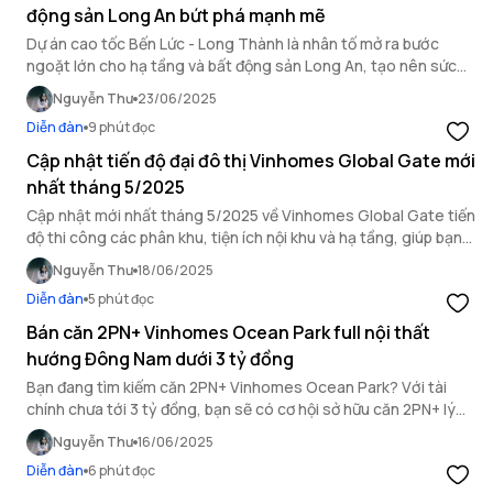
động sản Long An bứt phá mạnh mẽ
Dự án cao tốc Bến Lức - Long Thành là nhân tố mở ra bước
ngoặt lớn cho hạ tầng và bất động sản Long An, tạo nên sức
hút mạnh mẽ với các nhà đầu tư.
Nguyễn Thư
23/06/2025
Diễn đàn
9 phút đọc
Cập nhật tiến độ đại đô thị Vinhomes Global Gate mới
nhất tháng 5/2025
Cập nhật mới nhất tháng 5/2025 về Vinhomes Global Gate tiến
độ thi công các phân khu, tiện ích nội khu và hạ tầng, giúp bạn
hiểu rõ hơn về đại đô thị này.
Nguyễn Thư
18/06/2025
Diễn đàn
5 phút đọc
Bán căn 2PN+ Vinhomes Ocean Park full nội thất
hướng Đông Nam dưới 3 tỷ đồng
Bạn đang tìm kiếm căn 2PN+ Vinhomes Ocean Park? Với tài
chính chưa tới 3 tỷ đồng, bạn sẽ có cơ hội sở hữu căn 2PN+ lý
tưởng tại tòa S2.01 Vinhomes Ocean Park.
Nguyễn Thư
16/06/2025
Diễn đàn
6 phút đọc