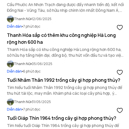
Cầu Phước An Nhơn Trạch đang được đẩy nhanh tiến độ, kết nối
Đồng Nai - Vũng Tàu, sở hữu nhịp chính lớn nhất Đông Nam Á,
tác động mạnh mẽ đến logistics khu vực.
Thanh Nữ
12/06/2025
Diễn đàn
7 phút đọc
Thanh Hóa sắp có thêm khu công nghiệp Hà Long
rộng hơn 600 ha
Thanh Hóa sắp có khu công nghiệp Hà Long rộng hơn 600 ha,
sở hữu hạ tầng hiện đại, đồng bộ, thu hút vốn đầu tư và tạo việc
làm cho hơn 21.000 lao động địa phương.
Thanh Nữ
05/06/2025
Diễn đàn
6 phút đọc
Tuổi Nhâm Thân 1992 trồng cây gì hợp phong thủy?
Tìm hiểu tuổi Nhâm Thân 1992 trồng cây gì hợp phong thủy để
thu hút tài lộc, may mắn. Khám phá các loại cây phù hợp, ý
nghĩa và vị trí đặt lý tưởng.
Thanh Nữ
31/05/2025
Diễn đàn
7 phút đọc
Tuổi Giáp Thìn 1964 trồng cây gì hợp phong thủy?
Tìm hiểu tuổi Giáp Thìn 1964 trồng cây gì hợp phong thủy để