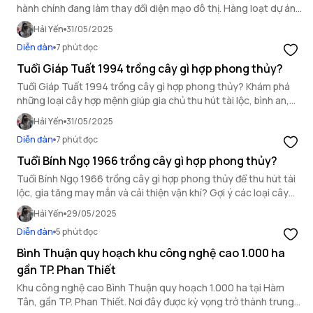
hành chính đang làm thay đổi diện mạo đô thị. Hàng loạt dự án
lớn được triển khai đồng bộ trong khu vực.
Hải Yến
31/05/2025
Diễn đàn
7 phút đọc
Tuổi Giáp Tuất 1994 trồng cây gì hợp phong thủy?
Tuổi Giáp Tuất 1994 trồng cây gì hợp phong thủy? Khám phá
những loại cây hợp mệnh giúp gia chủ thu hút tài lộc, bình an,
may mắn và tăng năng lượng tích cực cho không gian sống.
Hải Yến
31/05/2025
Diễn đàn
7 phút đọc
Tuổi Bính Ngọ 1966 trồng cây gì hợp phong thủy?
Tuổi Bính Ngọ 1966 trồng cây gì hợp phong thủy để thu hút tài
lộc, gia tăng may mắn và cải thiện vận khí? Gợi ý các loại cây
hợp mệnh, dễ trồng, phù hợp trong nhà và sân vườn.
Hải Yến
29/05/2025
Diễn đàn
5 phút đọc
Bình Thuận quy hoạch khu công nghệ cao 1.000 ha
gần TP. Phan Thiết
Khu công nghệ cao Bình Thuận quy hoạch 1.000 ha tại Hàm
Tân, gần TP. Phan Thiết. Nơi đây được kỳ vọng trở thành trung