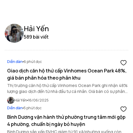
Hải Yến
589 bài viết
Diễn đàn
6 phút đọc
Giao dịch căn hộ thứ cấp Vinhomes Ocean Park 48%,
giá bán phân hóa theo phân khu
Thị trường căn hộ thứ cấp Vinhomes Ocean Park ghi nhận 48%
lượng giao dịch đến từ nhà đầu tư cá nhân. Giá bán có sự phân
hóa rõ rệt theo từng phân khu
Hải Yến
16/06/2025
Diễn đàn
5 phút đọc
Bình Dương vận hành thử phường trung tâm mới gộp
4 phường, chuẩn bị ngày bỏ huyện
Bình Dương sắp xếp ĐVHC giảm từ 91 xã/phường xuống còn