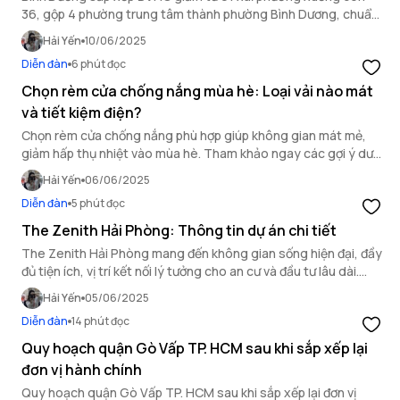
36, gộp 4 phường trung tâm thành phường Bình Dương, chuẩn
bị bỏ cấp huyện theo đề án hành chính mới.
Hải Yến
10/06/2025
Diễn đàn
6 phút đọc
Chọn rèm cửa chống nắng mùa hè: Loại vải nào mát
và tiết kiệm điện?
Chọn rèm cửa chống nắng phù hợp giúp không gian mát mẻ,
giảm hấp thụ nhiệt vào mùa hè. Tham khảo ngay các gợi ý dưới
đây để chọn rèm vừa hiệu quả vừa thẩm mỹ.
Hải Yến
06/06/2025
Diễn đàn
5 phút đọc
The Zenith Hải Phòng: Thông tin dự án chi tiết
The Zenith Hải Phòng mang đến không gian sống hiện đại, đầy
đủ tiện ích, vị trí kết nối lý tưởng cho an cư và đầu tư lâu dài.
Cùng khám phá thông tin chi tiết dự án.
Hải Yến
05/06/2025
Diễn đàn
14 phút đọc
Quy hoạch quận Gò Vấp TP. HCM sau khi sắp xếp lại
đơn vị hành chính
Quy hoạch quận Gò Vấp TP. HCM sau khi sắp xếp lại đơn vị