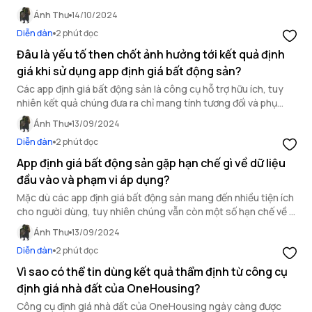
để an cư tại Hà Nội?
Ánh Thư
14/10/2024
Diễn đàn
2 phút đọc
Đâu là yếu tố then chốt ảnh hưởng tới kết quả định
giá khi sử dụng app định giá bất động sản?
Các app định giá bất động sản là công cụ hỗ trợ hữu ích, tuy
nhiên kết quả chúng đưa ra chỉ mang tính tương đối và phụ
thuộc chủ yếu vào yếu tố tự nhiên.
Ánh Thư
13/09/2024
Diễn đàn
2 phút đọc
App định giá bất động sản gặp hạn chế gì về dữ liệu
đầu vào và phạm vi áp dụng?
Mặc dù các app định giá bất động sản mang đến nhiều tiện ích
cho người dùng, tuy nhiên chúng vẫn còn một số hạn chế về dữ
liệu đầu vào và phạm vi áp dụng.
Ánh Thư
13/09/2024
Diễn đàn
2 phút đọc
Vì sao có thể tin dùng kết quả thẩm định từ công cụ
định giá nhà đất của OneHousing?
Công cụ định giá nhà đất của OneHousing ngày càng được