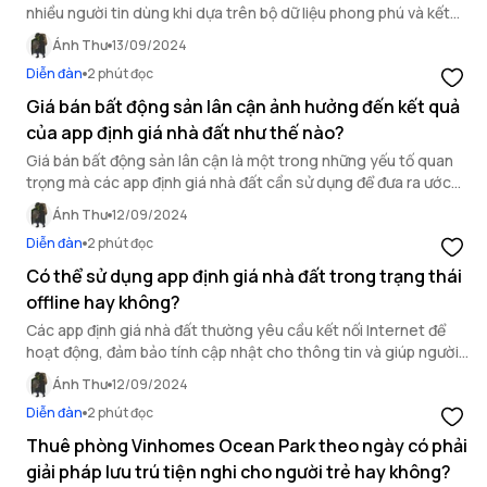
nhiều người tin dùng khi dựa trên bộ dữ liệu phong phú và kết
quả được công nhận bởi ngân hàng Techcombank.
Ánh Thư
13/09/2024
Diễn đàn
2 phút đọc
Giá bán bất động sản lân cận ảnh hưởng đến kết quả
của app định giá nhà đất như thế nào?
Giá bán bất động sản lân cận là một trong những yếu tố quan
trọng mà các app định giá nhà đất cần sử dụng để đưa ra ước
tính chính xác về giá trị bất động sản.
Ánh Thư
12/09/2024
Diễn đàn
2 phút đọc
Có thể sử dụng app định giá nhà đất trong trạng thái
offline hay không?
Các app định giá nhà đất thường yêu cầu kết nối Internet để
hoạt động, đảm bảo tính cập nhật cho thông tin và giúp người
dùng trải nghiệm đầy đủ tính năng.
Ánh Thư
12/09/2024
Diễn đàn
2 phút đọc
Thuê phòng Vinhomes Ocean Park theo ngày có phải
giải pháp lưu trú tiện nghi cho người trẻ hay không?