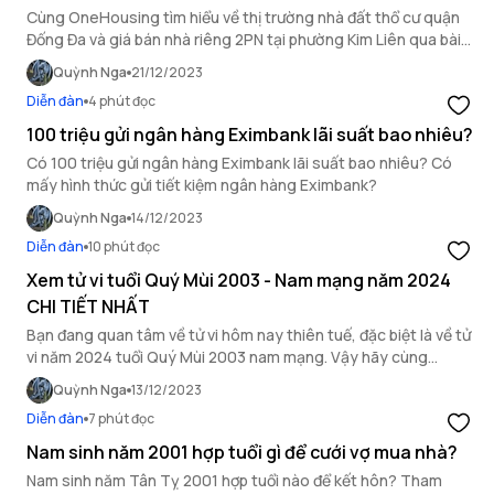
Cùng OneHousing tìm hiểu về thị trường nhà đất thổ cư quận
Đống Đa và giá bán nhà riêng 2PN tại phường Kim Liên qua bài
viết sau đây.
Quỳnh Nga
21/12/2023
Diễn đàn
4 phút đọc
100 triệu gửi ngân hàng Eximbank lãi suất bao nhiêu?
Có 100 triệu gửi ngân hàng Eximbank lãi suất bao nhiêu? Có
mấy hình thức gửi tiết kiệm ngân hàng Eximbank?
Quỳnh Nga
14/12/2023
Diễn đàn
10 phút đọc
Xem tử vi tuổi Quý Mùi 2003 - Nam mạng năm 2024
CHI TIẾT NHẤT
Bạn đang quan tâm về tử vi hôm nay thiên tuế, đặc biệt là về tử
vi năm 2024 tuổi Quý Mùi 2003 nam mạng. Vậy hãy cùng
OneHousing tìm hiểu trong bài viết sau đây.
Quỳnh Nga
13/12/2023
Diễn đàn
7 phút đọc
Nam sinh năm 2001 hợp tuổi gì để cưới vợ mua nhà?
Nam sinh năm Tân Tỵ 2001 hợp tuổi nào để kết hôn? Tham