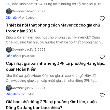
Du, Bắc Ninh năm 2024. Đừng bỏ lỡ những cơ hội sinh lời từ thị
trường bất động sản huyện Tiên Du!
Quỳnh Nga
14/10/2024
Diễn đàn
7 phút đọc
Thiết kế nội thất phong cách Maverick cho gia chủ
trong năm 2024
Điều gì đã làm nên sức hút cho phong cách Maverick? Cùng
OneHousing tìm hiểu xu hướng thiết kế nội thất phong cách
Maverick qua bài viết sau.
Quỳnh Nga
21/12/2023
Diễn đàn
4 phút đọc
Cập nhật giá bán nhà riêng 3PN tại phường Hàng Bạc,
quận Hoàn Kiếm
Nhà thổ cư quận Hoàn Kiếm có giá trị cao không? Hãy để
OneHousing giúp bạn cập nhật giá bán nhà riêng 3PN tại
phường Hàng Bạc, quận Hoàn Kiếm.
Quỳnh Nga
21/12/2023
Diễn đàn
5 phút đọc
Giá bán nhà riêng 2PN tại phường Kim Liên, quận
Đống Đa đang bán bao nhiêu?