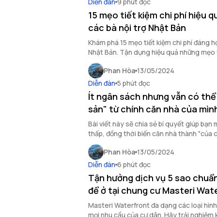
Diễn đàn
9 phút đọc
15 mẹo tiết kiệm chi phí hiệu q
các bà nội trợ Nhật Bản
Khám phá 15 mẹo tiết kiệm chi phí đáng họ
Nhật Bản. Tận dụng hiệu quả những mẹo ti
quản lý tài chính cá nhân.
Phan Hòa
13/05/2024
Diễn đàn
5 phút đọc
Ít ngân sách nhưng vẫn có thể 
sản" từ chính căn nhà của mì
Bài viết này sẽ chia sẻ bí quyết giúp bạn
thấp, đồng thời biến căn nhà thành "của cả
phần nâng tầm tài chính cá nhân và đầu t
Phan Hòa
13/05/2024
Diễn đàn
6 phút đọc
Tận hưởng dịch vụ 5 sao chuẩn
để ở tại chung cư Masteri Wat
Masteri Waterfront đa dạng các loại hìn
mọi nhu cầu của cư dân. Hãy trải nghiệm