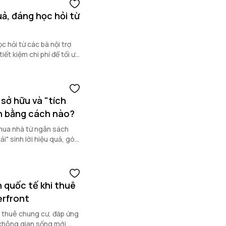
uả, đáng học hỏi từ
c hỏi từ các bà nội trợ
ết kiệm chi phí để tối ưu
sở hữu và "tích
nh bằng cách nào?
 mua nhà từ ngân sách
i" sinh lời hiệu quả, góp
ư thông minh.
 quốc tế khi thuê
erfront
h thuê chung cư, đáp ứng
 không gian sống mới,