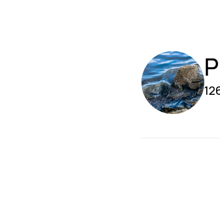
P
126