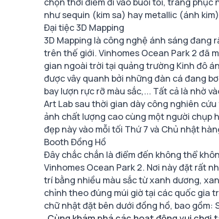
chọn thời điểm đi vào buổi tối, trang phục
như sequin (kim sa) hay metallic (ánh kim)
Đại tiệc 3D Mapping
3D Mapping là công nghệ ánh sáng đang rấ
trên thế giới. Vinhomes Ocean Park 2 đã m
gian ngoài trời tại quảng trường Kinh đô 
được vây quanh bởi những đàn cá đang bơ
bay lượn rực rỡ màu sắc,... Tất cả là nhờ v
Art Lab sau thời gian dày công nghiên cứu 
ảnh chất lượng cao cùng một người chụp h
đẹp này vào mỗi tối Thứ 7 và Chủ nhật hàn
Booth Đồng Hồ
Đây chắc chắn là điểm đến không thể khôn
Vinhomes Ocean Park 2. Nơi này đặt rất nh
trí bằng nhiều màu sắc từ xanh dương, xanh
chỉnh theo đúng múi giờ tại các quốc gia t
chữ nhật đặt bên dưới đồng hồ, bao gồm: S
Cùng khám phá các hoạt động vui chơi 