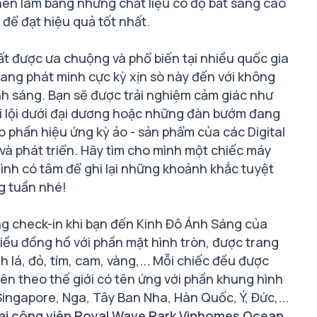
 nên làm bằng những chất liệu có độ bắt sáng cao
 để đạt hiệu quả tốt nhất.
t được ưa chuộng và phổ biến tại nhiều quốc gia
ang phát minh cực kỳ xịn sò này đến với không
ánh sáng. Bạn sẽ được trải nghiệm cảm giác như
i lội dưới đại dương hoặc những đàn bướm đang
ào phần hiệu ứng kỳ ảo - sản phẩm của các Digital
và phát triển. Hãy tìm cho mình một chiếc máy
ình có tâm để ghi lại những khoảnh khắc tuyệt
g tuần nhé!
g check-in khi bạn đến Kinh Đô Ánh Sáng của
iều đồng hồ với phần mặt hình tròn, được trang
 lá, đỏ, tím, cam, vàng,... Mỗi chiếc đều được
rên theo thế giới có tên ứng với phần khung hình
ingapore, Nga, Tây Ban Nha, Hàn Quốc, Ý, Đức,...
tại công viên Royal Wave Park Vinhomes Ocean