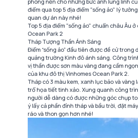
phông nền cho những bức ảnh lung linh c
điểm qua top 5 địa điểm "sống ảo" lý tưởn
quan dự án này nhé!
Top 5 địa điểm "sống ảo" chuẩn châu Âu 
Ocean Park 2
Tháp Tượng Thần Ánh Sáng
Điểm “sống ảo” đầu tiên được đề cử trong 
quảng trường Kinh đô ánh sáng. Công trình
vị thần được sơn màu vàng đang cầm ngọn 
của khu đô thị Vinhomes Ocean Park 2.
Tháp có 3 màu kem, xanh lục bảo và vàng 
trổ họa tiết tinh xảo. Xung quanh công trì
người dễ dàng có được những góc chụp toà
ý lấy cả phần đỉnh tháp và bầu trời, đặt m
ráo và thon gọn hơn nhé!