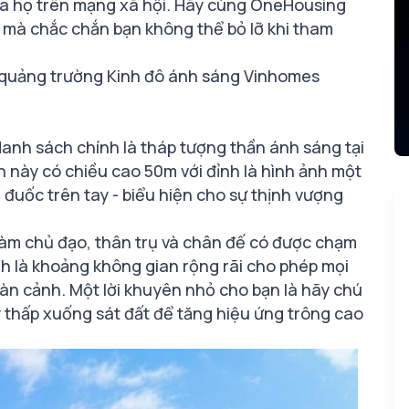
ủa họ trên mạng xã hội. Hãy cùng OneHousing
g mà chắc chắn bạn không thể bỏ lỡ khi tham
ở quảng trường Kinh đô ánh sáng Vinhomes
danh sách chính là tháp tượng thần ánh sáng tại
 này có chiều cao 50m với đỉnh là hình ảnh một
đuốc trên tay - biểu hiện cho sự thịnh vượng
làm chủ đạo, thân trụ và chân đế có được chạm
nh là khoảng không gian rộng rãi cho phép mọi
n cảnh. Một lời khuyên nhỏ cho bạn là hãy chú
áy thấp xuống sát đất để tăng hiệu ứng trông cao