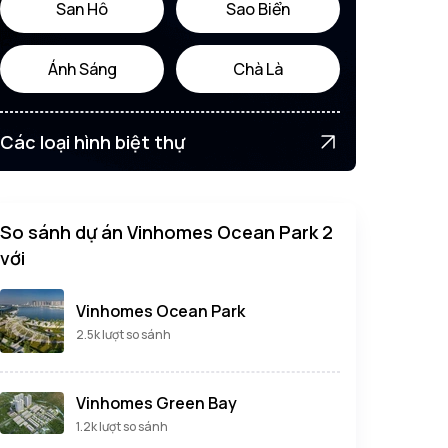
San Hô
Sao Biển
Ánh Sáng
Chà Là
Các loại hình biệt thự
So sánh dự án Vinhomes Ocean Park 2
với
Vinhomes Ocean Park
2.5k lượt so sánh
Vinhomes Green Bay
1.2k lượt so sánh