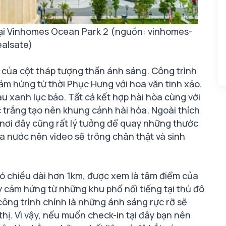
ại Vinhomes Ocean Park 2 (nguồn: vinhomes-
ealsate)
 của cột tháp tượng thần ánh sáng. Công trình
cảm hứng từ thời Phục Hưng với hoa văn tinh xảo,
àu xanh lục bảo. Tất cả kết hợp hài hòa cùng với
 trắng tạo nên khung cảnh hài hòa. Ngoài thích
nơi đây cũng rất lý tưởng để quay những thước
a nước nên video sẽ trông chân thật và sinh
có chiều dài hơn 1km, được xem là tâm điểm của
 cảm hứng từ những khu phố nổi tiếng tại thủ đô
công trình chính là những ánh sáng rực rỡ sẽ
hị. Vì vậy, nếu muốn check-in tại đây bạn nên