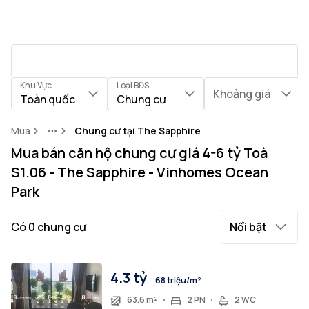
Khu Vực
Loại BĐS
Khoảng giá
Toàn quốc
Chung cư
Mua
Chung cư tại The Sapphire
More
Mua bán căn hộ chung cư giá 4-6 tỷ Toà
S1.06 - The Sapphire - Vinhomes Ocean
Park
Có
0
chung cư
Nổi bật
4.3 tỷ
68 triệu/m²
63.6 m²
2 PN
2 WC