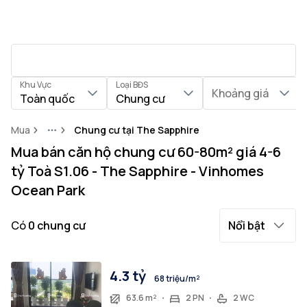
Khu Vực
Loại BĐS
Khoảng giá
Toàn quốc
Chung cư
Mua
Chung cư tại The Sapphire
More
Mua bán căn hộ chung cư 60-80m² giá 4-6
tỷ Toà S1.06 - The Sapphire - Vinhomes
Ocean Park
Có
0
chung cư
Nổi bật
4.3 tỷ
68 triệu/m²
63.6 m²
2 PN
2 WC