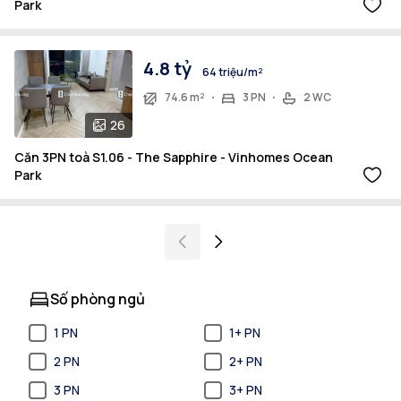
Park
4.8 tỷ
64 triệu/m²
74.6 m²
3 PN
2 WC
26
Căn 3PN toà S1.06 - The Sapphire - Vinhomes Ocean
Park
Số phòng ngủ
1 PN
1+ PN
2 PN
2+ PN
3 PN
3+ PN