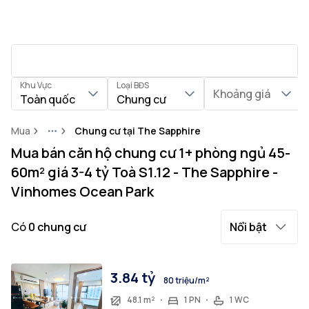
Khu Vực
Loại BĐS
Khoảng giá
Toàn quốc
Chung cư
Mua
Chung cư tại The Sapphire
More
Mua bán căn hộ chung cư 1+ phòng ngủ 45-
60m² giá 3-4 tỷ Toà S1.12 - The Sapphire -
Vinhomes Ocean Park
Có
0
chung cư
Nổi bật
3.84 tỷ
80 triệu/m²
48.1 m²
1 PN
1 WC