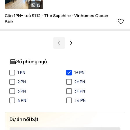
12
Căn 1PN+ toà S1.12 - The Sapphire - Vinhomes Ocean
Park
Số phòng ngủ
1 PN
1+ PN
2 PN
2+ PN
3 PN
3+ PN
4 PN
>4 PN
Dự án nổi bật