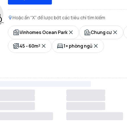
Hoặc ấn “X” để lược bớt các tiêu chí tìm kiếm
Vinhomes Ocean Park
Chung cư
45 - 60m²
1+ phòng ngủ