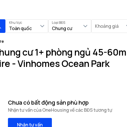
Khu Vực
Loại BĐS
Khoảng giá
Toàn quốc
Chung cư
re
hung cư 1+ phòng ngủ 45-60m²
hire - Vinhomes Ocean Park
Chưa có bất động sản phù hợp
Nhận tư vấn của OneHousing về các BĐS tương tự
Nhận tư vấn