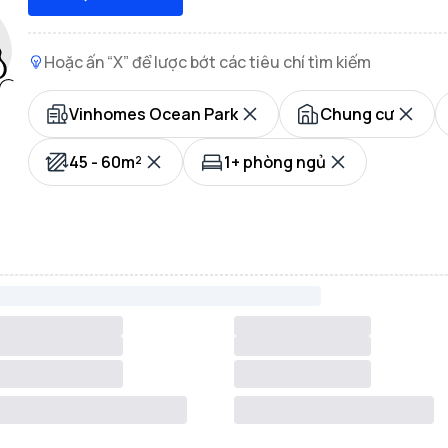
Hoặc ấn “X” để lược bớt các tiêu chí tìm kiếm
Vinhomes Ocean Park
Chung cư
45 - 60m²
1+ phòng ngủ