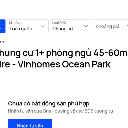
Khu Vực
Loại BĐS
Khoảng giá
Toàn quốc
Chung cư
re
hung cư 1+ phòng ngủ 45-60m² 
hire - Vinhomes Ocean Park
Chưa có bất động sản phù hợp
Nhận tư vấn của OneHousing về các BĐS tương tự
Nhận tư vấn