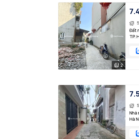
7.
Đất 
TP. 
2
7.
5
Nhà 
Hà N