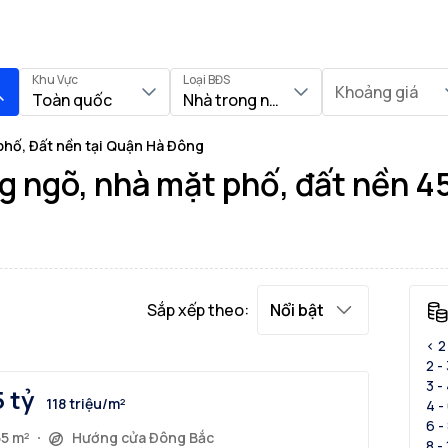
Khu Vực
Loại BĐS
Khoảng giá
Toàn quốc
Nhà trong ngõ, Nhà mặt phố, Đất nề
phố, Đất nền tại Quận Hà Đông
g ngõ, nhà mặt phố, đất nền 4
Sắp xếp theo:
Nổi bật
< 2
2 -
3 -
5 tỷ
118 triệu/m²
4 -
6 -
55 m²
Hướng cửa Đông Bắc
8 -