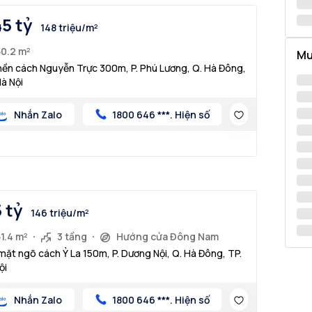
45 tỷ
148 triệu/m²
50.2 m²
Mu
nền cách Nguyễn Trực 300m, P. Phú Lương, Q. Hà Đông,
Hà Nội
Nhắn Zalo
1800 646 ***. Hiện số
5 tỷ
146 triệu/m²
1.4 m²
3 tầng
Hướng cửa Đông Nam
mặt ngõ cách Ỷ La 150m, P. Dương Nội, Q. Hà Đông, TP.
ội
Nhắn Zalo
1800 646 ***. Hiện số