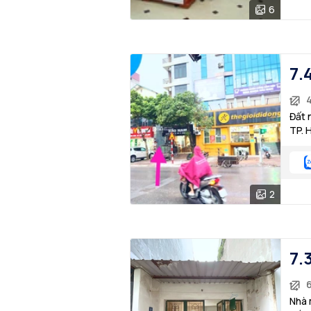
6
7.
Đất 
TP. 
2
7.
Nhà 