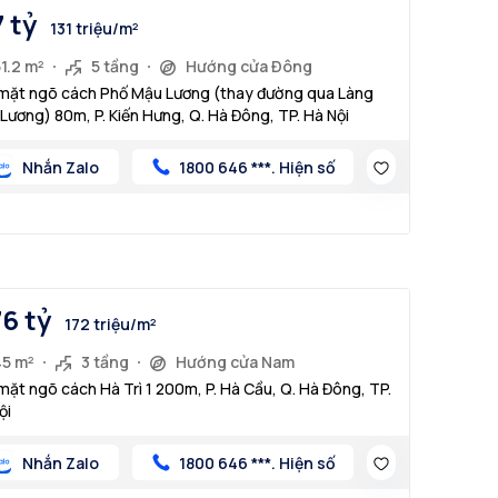
7 tỷ
131 triệu/m²
1.2 m²
5 tầng
Hướng cửa Đông
mặt ngõ cách Phố Mậu Lương (thay đường qua Làng
Lương) 80m, P. Kiến Hưng, Q. Hà Đông, TP. Hà Nội
Nhắn Zalo
1800 646 ***. Hiện số
76 tỷ
172 triệu/m²
45 m²
3 tầng
Hướng cửa Nam
mặt ngõ cách Hà Trì 1 200m, P. Hà Cầu, Q. Hà Đông, TP.
ội
Nhắn Zalo
1800 646 ***. Hiện số