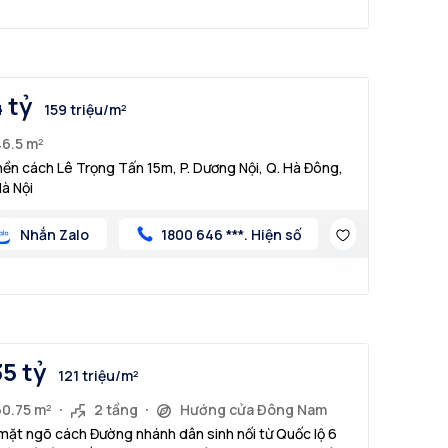
4 tỷ
159 triệu/m²
46.5 m²
nền cách Lê Trọng Tấn 15m, P. Dương Nội, Q. Hà Đông,
Hà Nội
Nhắn Zalo
1800 646 ***. Hiện số
35 tỷ
121 triệu/m²
60.75 m²
2 tầng
Hướng cửa Đông Nam
mặt ngõ cách Đường nhánh dân sinh nối từ Quốc lộ 6