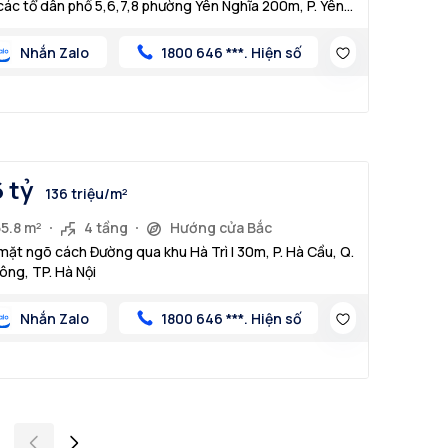
các tổ dân phố 5,6,7,8 phường Yên Nghĩa 200m, P. Yên
a, Q. Hà Đông, TP. Hà Nội
Nhắn Zalo
1800 646 ***. Hiện số
6 tỷ
136 triệu/m²
5.8 m²
4 tầng
Hướng cửa Bắc
mặt ngõ cách Đường qua khu Hà Trì I 30m, P. Hà Cầu, Q.
ông, TP. Hà Nội
Nhắn Zalo
1800 646 ***. Hiện số