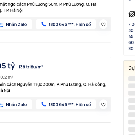
mặt ngõ cách Phú Lương 50m, P. Phú Lương, Q. Hà
, TP. Hà Nội
Nhắn Zalo
1800 646 ***. Hiện số
< 
30 
45 
60 
80 
95 tỷ
138 triệu/m²
Dự
50.2 m²
nền cách Nguyễn Trực 300m, P. Phú Lương, Q. Hà Đông,
Hà Nội
Nhắn Zalo
1800 646 ***. Hiện số