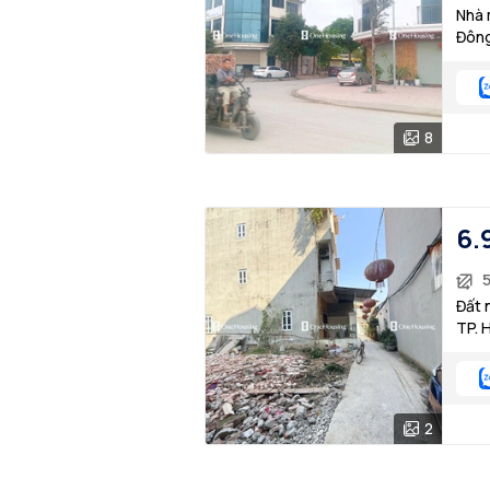
Nhà 
Đông
8
6.
Đất 
TP. 
2