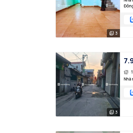
Đông
3
7.
Nhà 
3