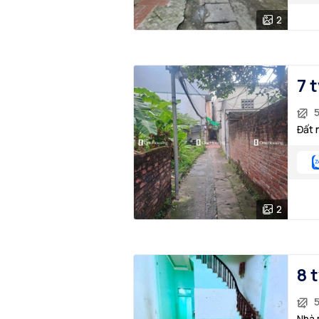
2
7 
Đất 
2
8 
Nhà 