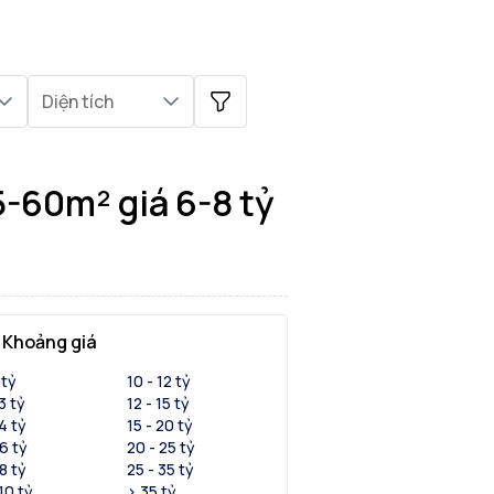
Diện tích
n
5-60m² giá 6-8 tỷ
Khoảng giá
 tỷ
10 - 12 tỷ
 3 tỷ
12 - 15 tỷ
 4 tỷ
15 - 20 tỷ
 6 tỷ
20 - 25 tỷ
 8 tỷ
25 - 35 tỷ
 10 tỷ
> 35 tỷ