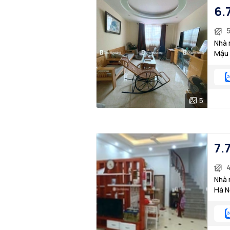
6.
5
Nhà 
Mậu 
5
7.
Nhà 
Hà N