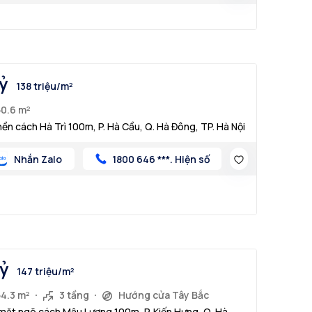
tỷ
138 triệu/m²
50.6 m²
nền cách Hà Trì 100m, P. Hà Cầu, Q. Hà Đông, TP. Hà Nội
Nhắn Zalo
1800 646 ***. Hiện số
tỷ
147 triệu/m²
54.3 m²
3 tầng
Hướng cửa Tây Bắc
mặt ngõ cách Mậu Lương 100m, P. Kiến Hưng, Q. Hà