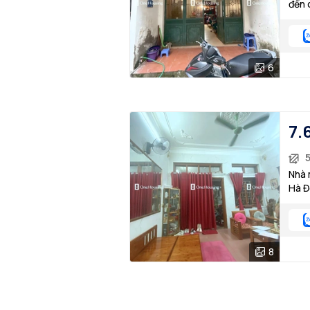
đến 
Nghĩ
6
7.
5
Nhà 
Hà Đ
8