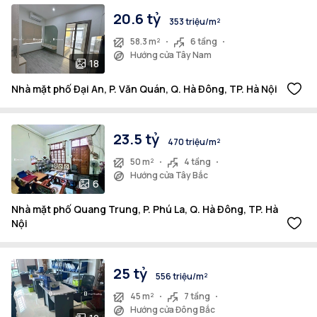
20.6 tỷ
353 triệu/m²
58.3 m²
6 tầng
Hướng cửa Tây Nam
18
Nhà mặt phố Đại An, P. Văn Quán, Q. Hà Đông, TP. Hà Nội
23.5 tỷ
470 triệu/m²
50 m²
4 tầng
Hướng cửa Tây Bắc
6
Nhà mặt phố Quang Trung, P. Phú La, Q. Hà Đông, TP. Hà
Nội
25 tỷ
556 triệu/m²
45 m²
7 tầng
Hướng cửa Đông Bắc