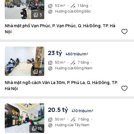
52 m²
1 tầng
Hướng cửa Đông Bắc
3
Nhà mặt phố Vạn Phúc, P. Vạn Phúc, Q. Hà Đông, TP. Hà
Nội
23 tỷ
460 triệu/m²
50 m²
7 tầng
Hướng cửa Đông Nam
6
Nhà mặt ngõ cách Văn La 30m, P. Phú La, Q. Hà Đông, TP.
Hà Nội
20.5 tỷ
410 triệu/m²
50 m²
7 tầng
Hướng cửa Tây Nam
15