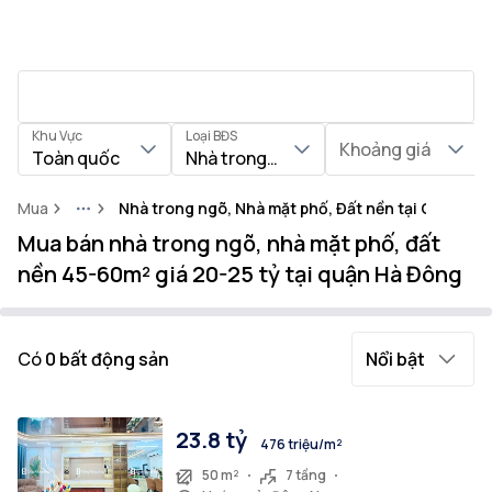
Khu Vực
Loại BĐS
Khoảng giá
Toàn quốc
Nhà trong ngõ, Nhà mặt phố, Đất nền
Mua
Nhà trong ngõ, Nhà mặt phố, Đất nền tại Quận Hà
More
Mua bán nhà trong ngõ, nhà mặt phố, đất
nền 45-60m² giá 20-25 tỷ tại quận Hà Đông
Có
0
bất động sản
Nổi bật
23.8 tỷ
476 triệu/m²
50 m²
7 tầng