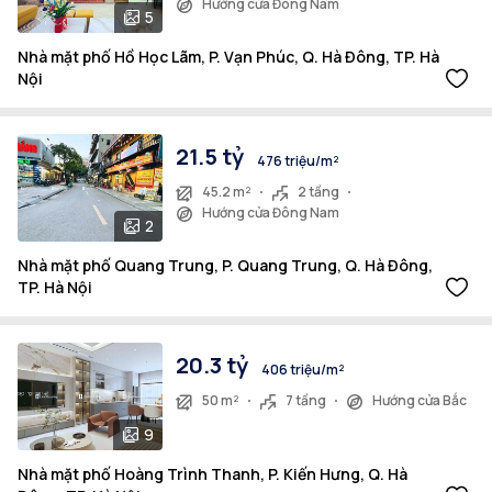
Hướng cửa Đông Nam
5
Nhà mặt phố Hồ Học Lãm, P. Vạn Phúc, Q. Hà Đông, TP. Hà
Nội
21.5 tỷ
476 triệu/m²
45.2 m²
2 tầng
Hướng cửa Đông Nam
2
Nhà mặt phố Quang Trung, P. Quang Trung, Q. Hà Đông,
TP. Hà Nội
20.3 tỷ
406 triệu/m²
50 m²
7 tầng
Hướng cửa Bắc
9
Nhà mặt phố Hoàng Trình Thanh, P. Kiến Hưng, Q. Hà