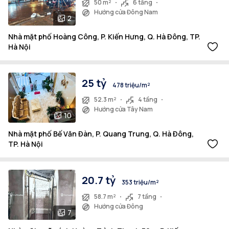
50 m²
6 tầng
Hướng cửa Đông Nam
2
Nhà mặt phố Hoàng Công, P. Kiến Hưng, Q. Hà Đông, TP.
Hà Nội
25 tỷ
478 triệu/m²
52.3 m²
4 tầng
Hướng cửa Tây Nam
10
Nhà mặt phố Bế Văn Đàn, P. Quang Trung, Q. Hà Đông,
TP. Hà Nội
20.7 tỷ
353 triệu/m²
58.7 m²
7 tầng
Hướng cửa Đông
7