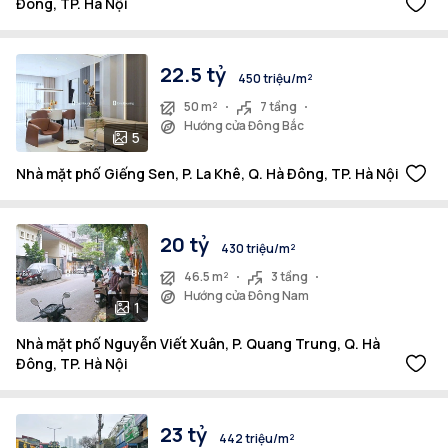
Đông, TP. Hà Nội
22.5 tỷ
450 triệu/m²
50 m²
7 tầng
Hướng cửa Đông Bắc
5
Nhà mặt phố Giếng Sen, P. La Khê, Q. Hà Đông, TP. Hà Nội
20 tỷ
430 triệu/m²
46.5 m²
3 tầng
Hướng cửa Đông Nam
1
Nhà mặt phố Nguyễn Viết Xuân, P. Quang Trung, Q. Hà
Đông, TP. Hà Nội
23 tỷ
442 triệu/m²