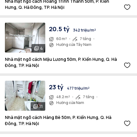
Nhà mặt ngõ cách Hoàng Trình Thanh 50m, P. Kiến
Hưng, Q. Hà Đông, TP. Hà Nội
20.5 tỷ
342 triệu/m²
60 m²
7 tầng
Hướng cửa Tây Nam
4
Nhà mặt ngõ cách Mậu Lương 50m, P. Kiến Hưng, Q. Hà
Đông, TP. Hà Nội
23 tỷ
477 triệu/m²
48.2 m²
7 tầng
Hướng cửa Nam
11
Nhà mặt ngõ cách Hàng Bè 50m, P. Kiến Hưng, Q. Hà
Đông, TP. Hà Nội