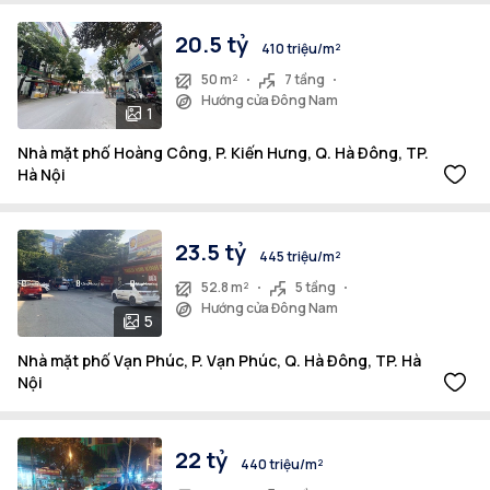
20.5 tỷ
410 triệu/m²
50 m²
7 tầng
Hướng cửa Đông Nam
1
Nhà mặt phố Hoàng Công, P. Kiến Hưng, Q. Hà Đông, TP.
Hà Nội
23.5 tỷ
445 triệu/m²
52.8 m²
5 tầng
Hướng cửa Đông Nam
5
Nhà mặt phố Vạn Phúc, P. Vạn Phúc, Q. Hà Đông, TP. Hà
Nội
22 tỷ
440 triệu/m²