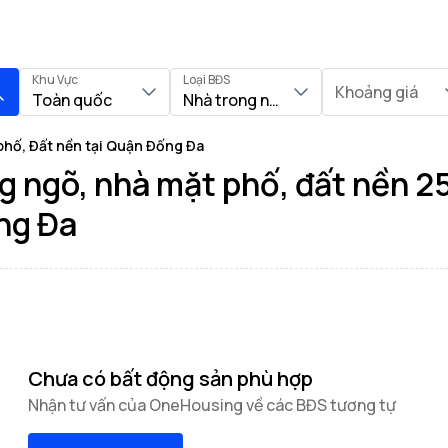
Khu Vực
Loại BĐS
Khoảng giá
Toàn quốc
Nhà trong ngõ, Nhà mặt phố, Đất nề
phố, Đất nền tại Quận Đống Đa
g ngõ, nhà mặt phố, đất nền 2
ống Đa
Chưa có bất động sản phù hợp
Nhận tư vấn của OneHousing về các BĐS tương tự