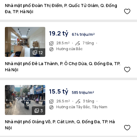
Nhà mặt phố Đoàn Thị Điểm, P. Quốc Tử Giám, Q. Đống
Đa, TP. Hà Nội
19.2 tỷ
674 triệu/m²
28.5 m²
7 tầng
Hướng cửa Bắc
12
Nhà mặt phố Đê La Thành, P. Ô Chợ Dừa, Q. Đống Đa, TP.
Hà Nội
15.5 tỷ
585 triệu/m²
26.5 m²
3 tầng
Hướng cửa Tây Bắc, Tây Nam
3
Nhà mặt phố Giảng Võ, P. Cát Linh, Q. Đống Đa, TP. Hà
Nội