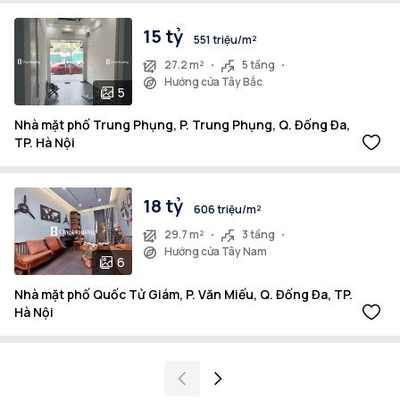
15 tỷ
551 triệu/m²
27.2 m²
5 tầng
Hướng cửa Tây Bắc
5
Nhà mặt phố Trung Phụng, P. Trung Phụng, Q. Đống Đa,
TP. Hà Nội
18 tỷ
606 triệu/m²
29.7 m²
3 tầng
Hướng cửa Tây Nam
6
Nhà mặt phố Quốc Tử Giám, P. Văn Miếu, Q. Đống Đa, TP.
Hà Nội