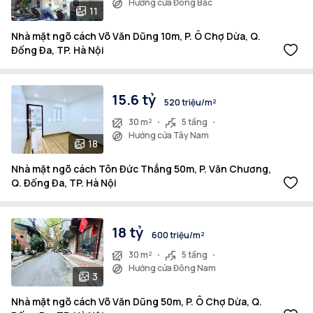
Hướng cửa Đông Bắc
11
Nhà mặt ngõ cách Võ Văn Dũng 10m, P. Ô Chợ Dừa, Q.
Đống Đa, TP. Hà Nội
15.6 tỷ
520 triệu/m²
30 m²
5 tầng
Hướng cửa Tây Nam
18
Nhà mặt ngõ cách Tôn Đức Thắng 50m, P. Văn Chương,
Q. Đống Đa, TP. Hà Nội
18 tỷ
600 triệu/m²
30 m²
5 tầng
Hướng cửa Đông Nam
3
Nhà mặt ngõ cách Võ Văn Dũng 50m, P. Ô Chợ Dừa, Q.