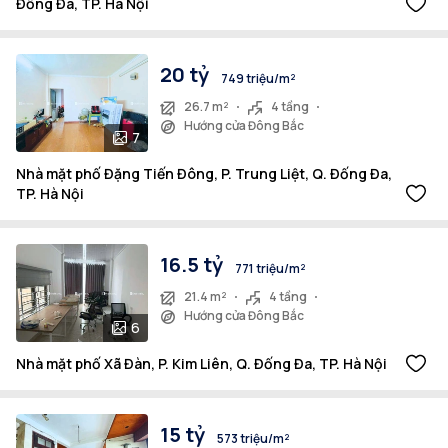
Đống Đa, TP. Hà Nội
20 tỷ
749 triệu/m²
26.7 m²
4 tầng
Hướng cửa Đông Bắc
7
Nhà mặt phố Đặng Tiến Đông, P. Trung Liệt, Q. Đống Đa,
TP. Hà Nội
16.5 tỷ
771 triệu/m²
21.4 m²
4 tầng
Hướng cửa Đông Bắc
6
Nhà mặt phố Xã Đàn, P. Kim Liên, Q. Đống Đa, TP. Hà Nội
15 tỷ
573 triệu/m²