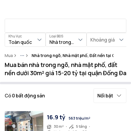
Khu Vực
Loại BĐS
Khoảng giá
Toàn quốc
Nhà trong ngõ, Nhà mặt phố, Đất nền
Mua
Nhà trong ngõ, Nhà mặt phố, Đất nền tại Quận Đố
More
Mua bán nhà trong ngõ, nhà mặt phố, đất
nền dưới 30m² giá 15-20 tỷ tại quận Đống Đa
Có
0
bất động sản
Nổi bật
16.9 tỷ
563 triệu/m²
30 m²
5 tầng