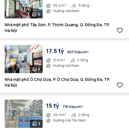
26.2 m²
9 tầng
Hướng cửa Nam
9
Nhà mặt phố Tây Sơn, P. Thịnh Quang, Q. Đống Đa, TP.
Hà Nội
17.5 tỷ
803 triệu/m²
21.8 m²
4 tầng
Hướng cửa Nam
8
Nhà mặt phố Ô Chợ Dừa, P. Ô Chợ Dừa, Q. Đống Đa, TP.
Hà Nội
15 tỷ
718 triệu/m²
20.9 m²
2 tầng
Hướng cửa Tây Nam
3