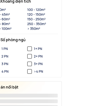
Khoảng diện tích
30m²
100 - 120m²
- 45m²
120 - 150m²
- 60m²
150 - 250m²
- 80m²
250 - 350m²
- 100m²
> 350m²
Số phòng ngủ
1 PN
1+ PN
2 PN
2+ PN
3 PN
3+ PN
4 PN
>4 PN
 án nổi bật