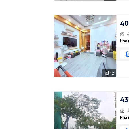
40
Nhà 
12
43
Nhà 