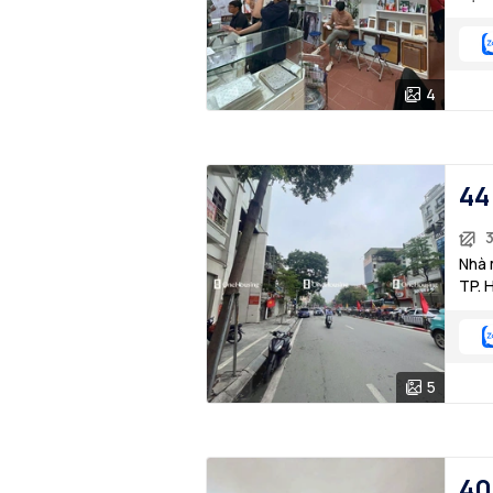
4
44
Nhà 
TP. 
5
40