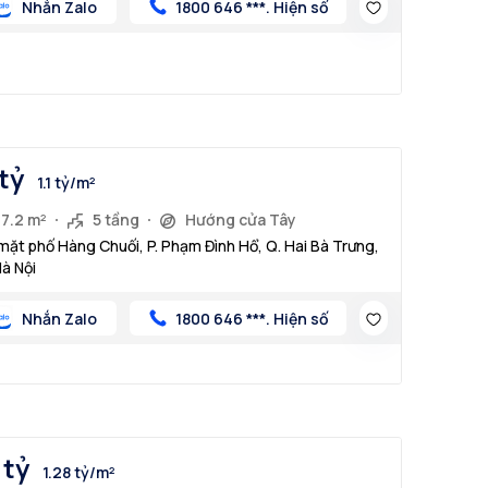
Nhắn Zalo
1800 646 ***. Hiện số
 tỷ
1.1 tỷ/m²
37.2 m²
5 tầng
Hướng cửa Tây
mặt phố Hàng Chuối, P. Phạm Đình Hổ, Q. Hai Bà Trưng,
Hà Nội
Nhắn Zalo
1800 646 ***. Hiện số
 tỷ
1.28 tỷ/m²