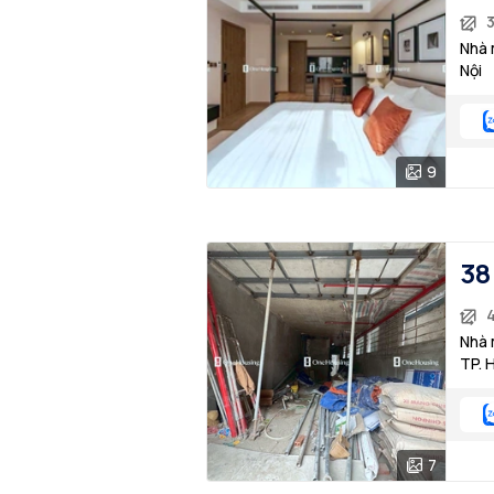
Nhà 
Nội
9
38
4
Nhà 
TP. 
7