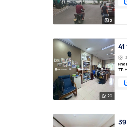
2
41
Nhà 
TP. 
20
39