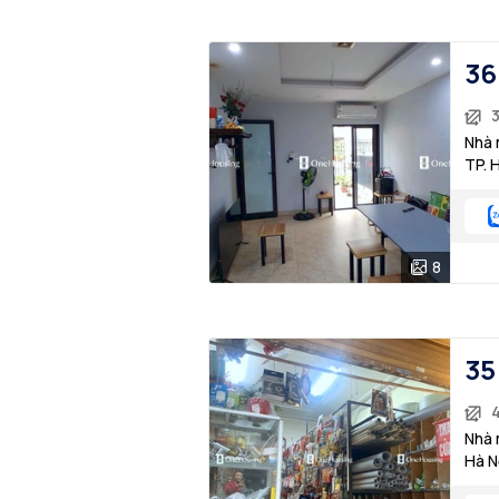
36
Nhà 
TP. 
8
35
Nhà 
Hà N