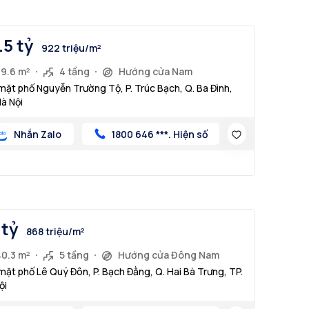
.5 tỷ
922 triệu/m²
39.6 m²
4 tầng
Hướng cửa Nam
mặt phố Nguyễn Trường Tộ, P. Trúc Bạch, Q. Ba Đình,
Hà Nội
Nhắn Zalo
1800 646 ***. Hiện số
 tỷ
868 triệu/m²
40.3 m²
5 tầng
Hướng cửa Đông Nam
mặt phố Lê Quý Đôn, P. Bạch Đằng, Q. Hai Bà Trưng, TP.
ội