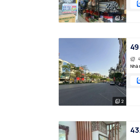
2
49
Nhà 
2
43