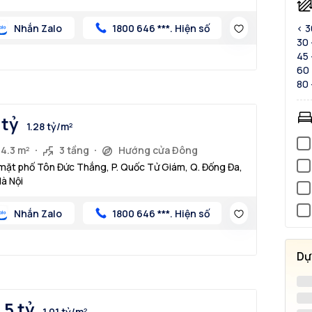
Nhắn Zalo
1800 646 ***. Hiện số
< 
30 
45 
60 
80 
 tỷ
1.28 tỷ/m²
34.3 m²
3 tầng
Hướng cửa Đông
mặt phố Tôn Đức Thắng, P. Quốc Tử Giám, Q. Đống Đa,
Hà Nội
Nhắn Zalo
1800 646 ***. Hiện số
Dự
.5 tỷ
1.01 tỷ/m²