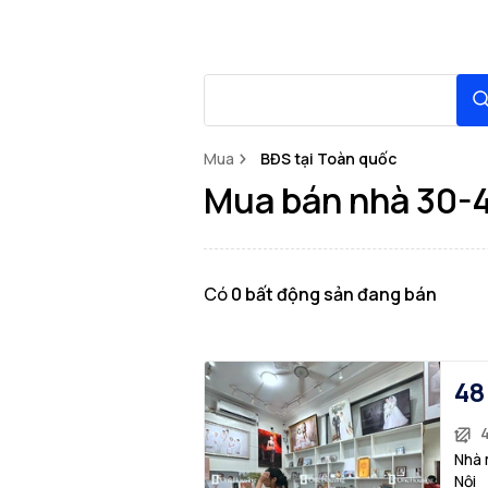
Mua
BĐS tại Toàn quốc
Mua bán nhà 30-4
Có
0
bất động sản
đang bán
48
Nhà 
Nội