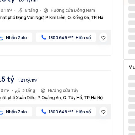
0.1 m²
6 tầng
Hướng cửa Đông Nam
mặt phố Đặng Văn Ngữ, P. Kim Liên, Q. Đống Đa, TP. Hà
Nhắn Zalo
1800 646 ***. Hiện số
Mu
.5 tỷ
1.21 tỷ/m²
40 m²
3 tầng
Hướng cửa Tây
mặt phố Xuân Diệu, P. Quảng An, Q. Tây Hồ, TP. Hà Nội
Nhắn Zalo
1800 646 ***. Hiện số