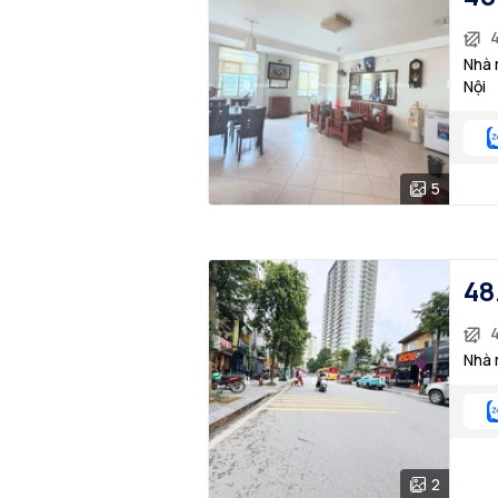
4
Nhà 
Nội
5
48
Nhà 
2