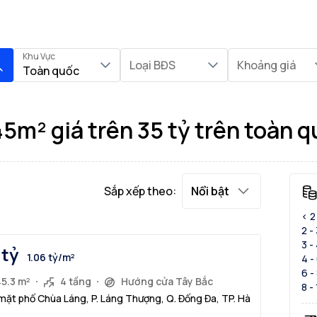
Khu Vực
Loại BĐS
Khoảng giá
Toàn quốc
5m² giá trên 35 tỷ trên toàn 
Sắp xếp theo:
Nổi bật
< 2
2 -
3 -
 tỷ
1.06 tỷ/m²
4 -
6 -
45.3 m²
4 tầng
Hướng cửa Tây Bắc
8 -
mặt phố Chùa Láng, P. Láng Thượng, Q. Đống Đa, TP. Hà