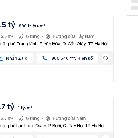
.5 tỷ
890 triệu/m²
45.5 m²
6 tầng
Hướng cửa Tây Nam
mặt phố Trung Kính, P. Yên Hòa, Q. Cầu Giấy, TP. Hà Nội
Nhắn Zalo
1800 646 ***. Hiện số
.7 tỷ
1 tỷ/m²
43.7 m²
6 tầng
Hướng cửa Nam
mặt phố Lạc Long Quân, P. Bưởi, Q. Tây Hồ, TP. Hà Nội