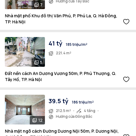
Hướng cửa Tây Bắc
7
Nhà mặt phố Khu đô thị Văn Phú, P. Phú La, Q. Hà Đông,
TP. Hà Nội
41 tỷ
185 triệu/m²
221.4 m²
5
Đất nền cách An Dương Vương 50m, P. Phú Thượng, Q.
Tây Hồ, TP. Hà Nội
39.5 tỷ
186 triệu/m²
212.5 m²
4 tầng
Hướng cửa Đông Bắc
12
Nhà mặt ngõ cách Đường Dương Nội 50m, P. Dương Nội,