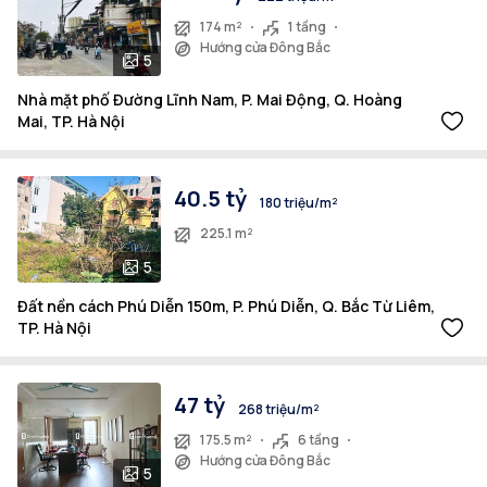
174 m²
1 tầng
Hướng cửa Đông Bắc
5
Nhà mặt phố Đường Lĩnh Nam, P. Mai Động, Q. Hoàng
Mai, TP. Hà Nội
40.5 tỷ
180 triệu/m²
225.1 m²
5
Đất nền cách Phú Diễn 150m, P. Phú Diễn, Q. Bắc Từ Liêm,
TP. Hà Nội
47 tỷ
268 triệu/m²
175.5 m²
6 tầng
Hướng cửa Đông Bắc
5