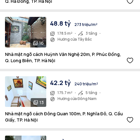
Q. Hà Đông, TP. Hà Nội
48.8 tỷ
273 triệu/m²
178.5 m²
3 tầng
Hướng cửa Tây Bắc
16
Nhà mặt ngõ cách Huỳnh Văn Nghệ 20m, P. Phúc Đồng,
Q. Long Biên, TP. Hà Nội
42.2 tỷ
240 triệu/m²
175.7 m²
5 tầng
Hướng cửa Đông Nam
13
Nhà mặt ngõ cách Đông Quan 100m, P. Nghĩa Đô, Q. Cầu
Giấy, TP. Hà Nội