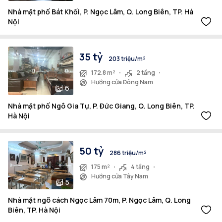
Nhà mặt phố Bát Khối, P. Ngọc Lâm, Q. Long Biên, TP. Hà
Nội
35 tỷ
203 triệu/m²
172.8 m²
2 tầng
Hướng cửa Đông Nam
6
Nhà mặt phố Ngô Gia Tự, P. Đức Giang, Q. Long Biên, TP.
Hà Nội
50 tỷ
286 triệu/m²
175 m²
4 tầng
Hướng cửa Tây Nam
5
Nhà mặt ngõ cách Ngọc Lâm 70m, P. Ngọc Lâm, Q. Long
Biên, TP. Hà Nội