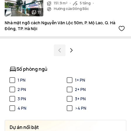
151.9 m²
5 tầng
Hướng cửa Đông Bắc
11
Nhà mặt ngõ cách Nguyễn Văn Lộc 50m, P. Mộ Lao, Q. Hà
Đông, TP. Hà Nội
Số phòng ngủ
1 PN
1+ PN
2 PN
2+ PN
3 PN
3+ PN
4 PN
>4 PN
Dự án nổi bật