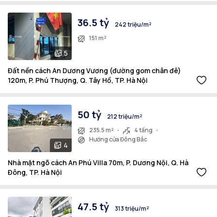
36.5 tỷ
242 triệu/m²
151 m²
5
Đất nền cách An Dương Vương (đường gom chân đê)
120m, P. Phú Thượng, Q. Tây Hồ, TP. Hà Nội
50 tỷ
212 triệu/m²
235.5 m²
4 tầng
Hướng cửa Đông Bắc
4
Nhà mặt ngõ cách An Phú Villa 70m, P. Dương Nội, Q. Hà
Đông, TP. Hà Nội
47.5 tỷ
313 triệu/m²