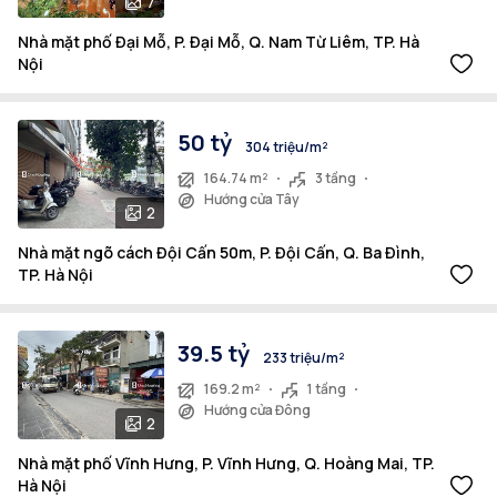
7
Nhà mặt phố Đại Mỗ, P. Đại Mỗ, Q. Nam Từ Liêm, TP. Hà
Nội
50 tỷ
304 triệu/m²
164.74 m²
3 tầng
Hướng cửa Tây
2
Nhà mặt ngõ cách Đội Cấn 50m, P. Đội Cấn, Q. Ba Đình,
TP. Hà Nội
39.5 tỷ
233 triệu/m²
169.2 m²
1 tầng
Hướng cửa Đông
2
Nhà mặt phố Vĩnh Hưng, P. Vĩnh Hưng, Q. Hoàng Mai, TP.
Hà Nội