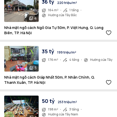
36 tỷ
220 triệu/m²
164 m²
1 tầng
Hướng cửa Tây Bắc
4
Nhà mặt ngõ cách Ngô Gia Tự 50m, P. Việt Hưng, Q. Long
Biên, TP. Hà Nội
35 tỷ
199 triệu/m²
176 m²
4 tầng
Hướng cửa Tây
5
Nhà mặt ngõ cách Giáp Nhất 50m, P. Nhân Chính, Q.
Thanh Xuân, TP. Hà Nội
50 tỷ
253 triệu/m²
198 m²
3 tầng
Hướng cửa Tây Nam