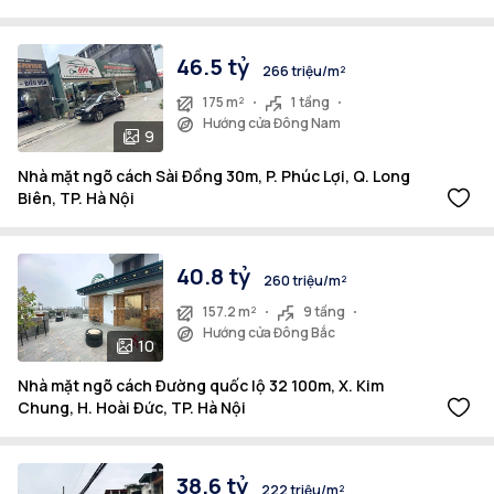
46.5 tỷ
266 triệu/m²
175 m²
1 tầng
Hướng cửa Đông Nam
9
Nhà mặt ngõ cách Sài Đồng 30m, P. Phúc Lợi, Q. Long
Biên, TP. Hà Nội
40.8 tỷ
260 triệu/m²
157.2 m²
9 tầng
Hướng cửa Đông Bắc
10
Nhà mặt ngõ cách Đường quốc lộ 32 100m, X. Kim
Chung, H. Hoài Đức, TP. Hà Nội
38.6 tỷ
222 triệu/m²