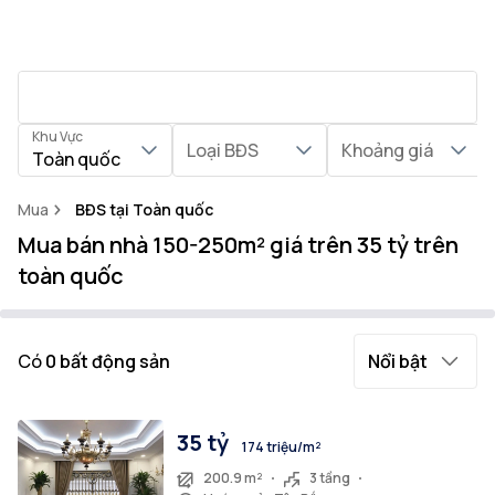
Khu Vực
Loại BĐS
Khoảng giá
Toàn quốc
Mua
BĐS tại Toàn quốc
Mua bán nhà 150-250m² giá trên 35 tỷ trên
toàn quốc
Có
0
bất động sản
Nổi bật
35 tỷ
174 triệu/m²
200.9 m²
3 tầng