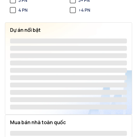
3 PN
3+ PN
4 PN
>4 PN
Dự án nổi bật
Mua bán nhà toàn quốc