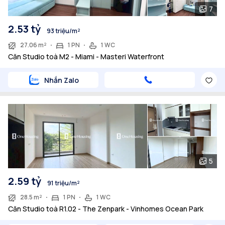
7
2.53 tỷ
93 triệu/m²
27.06 m²
1 PN
1 WC
Căn Studio toà M2 - Miami - Masteri Waterfront
Nhắn Zalo
5
2.59 tỷ
91 triệu/m²
28.5 m²
1 PN
1 WC
Căn Studio toà R1.02 - The Zenpark - Vinhomes Ocean Park