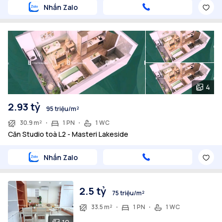
Nhắn Zalo
4
2.93 tỷ
95 triệu/m²
30.9 m²
1 PN
1 WC
Căn Studio toà L2 - Masteri Lakeside
Nhắn Zalo
2.5 tỷ
75 triệu/m²
33.5 m²
1 PN
1 WC