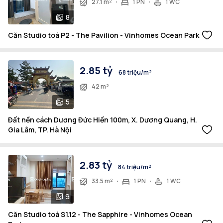
27.1 m²
1 PN
1 WC
8
Căn Studio toà P2 - The Pavilion - Vinhomes Ocean Park
2.85 tỷ
68 triệu/m²
42 m²
5
Đất nền cách Dương Đức Hiền 100m, X. Dương Quang, H.
Gia Lâm, TP. Hà Nội
2.83 tỷ
84 triệu/m²
33.5 m²
1 PN
1 WC
9
Căn Studio toà S1.12 - The Sapphire - Vinhomes Ocean