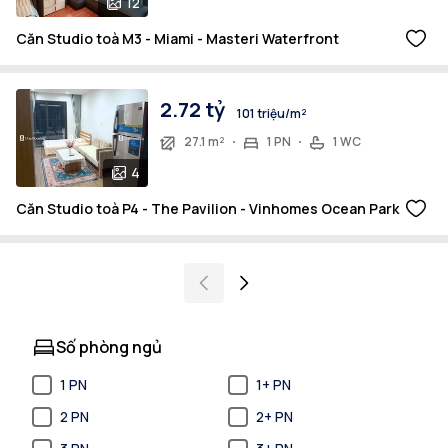
12
Căn Studio toà M3 - Miami - Masteri Waterfront
2.72 tỷ
101 triệu/m²
27.1 m²
1 PN
1 WC
4
Căn Studio toà P4 - The Pavilion - Vinhomes Ocean Park
Số phòng ngủ
1 PN
1+ PN
2 PN
2+ PN