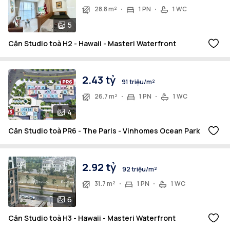
28.8 m²
1 PN
1 WC
5
Căn Studio toà H2 - Hawaii - Masteri Waterfront
2.43 tỷ
91 triệu/m²
26.7 m²
1 PN
1 WC
4
Căn Studio toà PR6 - The Paris - Vinhomes Ocean Park
2.92 tỷ
92 triệu/m²
31.7 m²
1 PN
1 WC
6
Căn Studio toà H3 - Hawaii - Masteri Waterfront