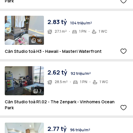
Park
2.83 tỷ
104 triệu/m²
27.1 m²
1 PN
1 WC
16
Căn Studio toà H3 - Hawaii - Masteri Waterfront
2.62 tỷ
92 triệu/m²
28.5 m²
1 PN
1 WC
7
Căn Studio toà R1.02 - The Zenpark - Vinhomes Ocean
Park
2.77 tỷ
96 triệu/m²