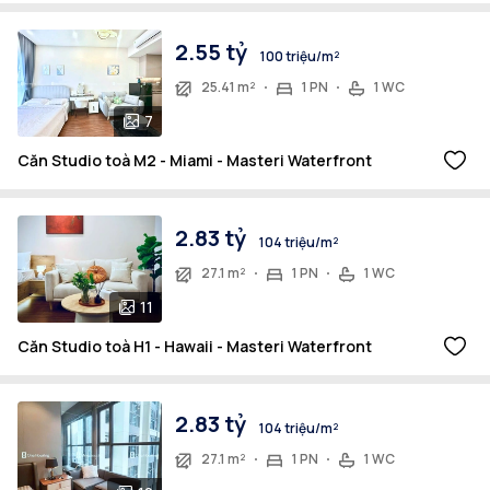
2.55 tỷ
100 triệu/m²
25.41 m²
1 PN
1 WC
7
Căn Studio toà M2 - Miami - Masteri Waterfront
2.83 tỷ
104 triệu/m²
27.1 m²
1 PN
1 WC
11
Căn Studio toà H1 - Hawaii - Masteri Waterfront
2.83 tỷ
104 triệu/m²
27.1 m²
1 PN
1 WC