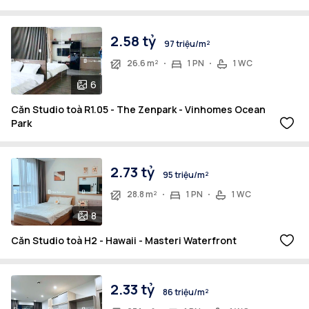
2.58 tỷ
97 triệu/m²
26.6 m²
1 PN
1 WC
6
Căn Studio toà R1.05 - The Zenpark - Vinhomes Ocean
Park
2.73 tỷ
95 triệu/m²
28.8 m²
1 PN
1 WC
8
Căn Studio toà H2 - Hawaii - Masteri Waterfront
2.33 tỷ
86 triệu/m²