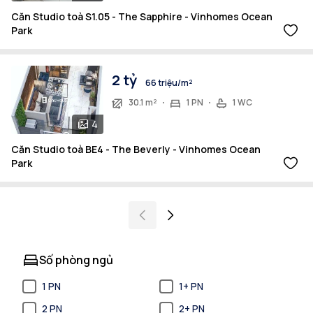
Căn Studio toà S1.05 - The Sapphire - Vinhomes Ocean
Park
2 tỷ
66 triệu/m²
30.1 m²
1 PN
1 WC
4
Căn Studio toà BE4 - The Beverly - Vinhomes Ocean
Park
Số phòng ngủ
1 PN
1+ PN
2 PN
2+ PN