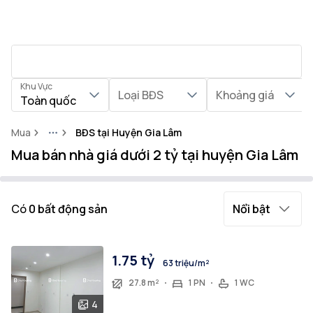
Khu Vực
Loại BĐS
Khoảng giá
Toàn quốc
Mua
BĐS tại Huyện Gia Lâm
More
Mua bán nhà giá dưới 2 tỷ tại huyện Gia Lâm
Có
0
bất động sản
Nổi bật
1.75 tỷ
63 triệu/m²
27.8 m²
1 PN
1 WC
4