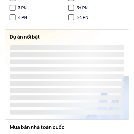
3 PN
3+ PN
4 PN
>4 PN
Dự án nổi bật
Mua bán nhà toàn quốc