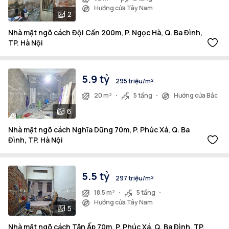
Hướng cửa Tây Nam
2
Nhà mặt ngõ cách Đội Cấn 200m, P. Ngọc Hà, Q. Ba Đình,
TP. Hà Nội
5.9 tỷ
295 triệu/m²
20 m²
5 tầng
Hướng cửa Bắc
6
Nhà mặt ngõ cách Nghĩa Dũng 70m, P. Phúc Xá, Q. Ba
Đình, TP. Hà Nội
5.5 tỷ
297 triệu/m²
18.5 m²
5 tầng
Hướng cửa Tây Nam
5
Nhà mặt ngõ cách Tân Ấp 70m, P. Phúc Xá, Q. Ba Đình, TP.