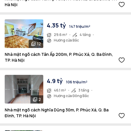
Hà Nội
4.35 tỷ
147 triệu/m²
29.6 m²
4 tầng
Hướng cửa Bắc
12
Nhà mặt ngõ cách Tân Ấp 200m, P. Phúc Xá, Q. Ba Đình,
TP. Hà Nội
4.9 tỷ
106 triệu/m²
46.1 m²
3 tầng
Hướng cửa Đông Bắc
2
Nhà mặt ngõ cách Nghĩa Dũng 30m, P. Phúc Xá, Q. Ba
Đình, TP. Hà Nội