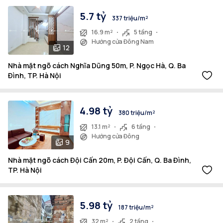
5.7 tỷ
337 triệu/m²
16.9 m²
5 tầng
Hướng cửa Đông Nam
12
Nhà mặt ngõ cách Nghĩa Dũng 50m, P. Ngọc Hà, Q. Ba
Đình, TP. Hà Nội
4.98 tỷ
380 triệu/m²
13.1 m²
6 tầng
Hướng cửa Đông
9
Nhà mặt ngõ cách Đội Cấn 20m, P. Đội Cấn, Q. Ba Đình,
TP. Hà Nội
5.98 tỷ
187 triệu/m²
32 m²
2 tầng