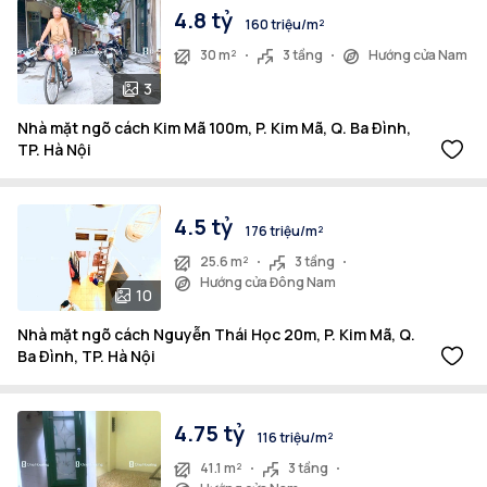
4.8 tỷ
160 triệu/m²
30 m²
3 tầng
Hướng cửa Nam
3
Nhà mặt ngõ cách Kim Mã 100m, P. Kim Mã, Q. Ba Đình,
TP. Hà Nội
4.5 tỷ
176 triệu/m²
25.6 m²
3 tầng
Hướng cửa Đông Nam
10
Nhà mặt ngõ cách Nguyễn Thái Học 20m, P. Kim Mã, Q.
Ba Đình, TP. Hà Nội
4.75 tỷ
116 triệu/m²
41.1 m²
3 tầng