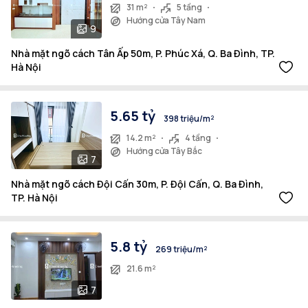
31 m²
5 tầng
Hướng cửa Tây Nam
9
Nhà mặt ngõ cách Tân Ấp 50m, P. Phúc Xá, Q. Ba Đình, TP.
Hà Nội
5.65 tỷ
398 triệu/m²
14.2 m²
4 tầng
Hướng cửa Tây Bắc
7
Nhà mặt ngõ cách Đội Cấn 30m, P. Đội Cấn, Q. Ba Đình,
TP. Hà Nội
5.8 tỷ
269 triệu/m²
21.6 m²
7