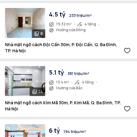
4.5 tỷ
233 triệu/m²
19.32 m²
4 tầng
Hướng cửa Đông
8
Nhà mặt ngõ cách Đội Cấn 30m, P. Đội Cấn, Q. Ba Đình,
TP. Hà Nội
5.1 tỷ
381 triệu/m²
13.4 m²
4 tầng
Hướng cửa Bắc
14
Nhà mặt ngõ cách Kim Mã 30m, P. Kim Mã, Q. Ba Đình, TP.
Hà Nội
6 tỷ
194 triệu/m²