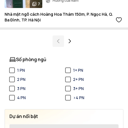
Hướng cửa Nam
7
Nhà mặt ngõ cách Hoàng Hoa Thám 150m, P. Ngọc Hà, Q.
Ba Đình, TP. Hà Nội
Số phòng ngủ
1 PN
1+ PN
2 PN
2+ PN
3 PN
3+ PN
4 PN
>4 PN
Dự án nổi bật