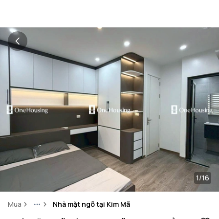
1/16
Mua
Nhà mặt ngõ tại Kim Mã
More