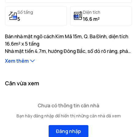
Số tầng
Diện tích
5
16.6 m²
Bán nhà mặt ngõ cách Kim Mã 15m, Q. Ba Đình, diện tích
16.6m² x 5 tầng
Nhà mặt tiền 4.7m, hướng Đông Bắc, sổ đỏ rõ ràng, pháp
lý minh bạch, giá tốt. Liên hệ gặp ngay chủ nhà.
Xem thêm
Thông tin mô tả:
Nhà có diện tích đất thực tế là 16.6m² với tổng diện
tích xây dựng 120m²
Nhà mặt tiền 4.7m, hướng Đông Bắc, độ rộng ngõ tiếp
...
Căn vừa xem
giáp 3m, khoảng cách ra trục đường chính 15m
Kết cấu bao gồm: 5 tầng cao
...
...
Vị trí nhà nằm tại tuyến đường Kim Mã với
cơ sở hạ tầng
Chưa có thông tin căn nhà
giao thông thuận tiện của
Các hạn chế về quyền sở hữu: Đang cập nhật
Q. Ba Đình
gồm nhiều trường
Bạn hãy đăng nhập để hiển thị những căn nhà đã xem
học, bệnh viện và tiện ích xung quanh.
Đăng nhập