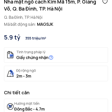
Nhà mặt ngõ cách Kim Mã 15m, P. Giảng
Võ, Q. Ba Đình, TP. Hà Nội
Q. Ba Đình, TP. Hà Nội
Mã bất động sản:
MAGSJK
5.9 tỷ
355 triệu/m²
Tình trạng pháp lý
Giấy chứng nhận
Độ rộng ngõ
2m - 3m
Chi tiết căn
Hướng mặt tiền
Đông Bắc - 4.7m