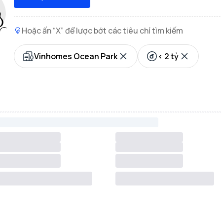
Hoặc ấn “X” để lược bớt các tiêu chí tìm kiếm
Vinhomes Ocean Park
< 2 tỷ