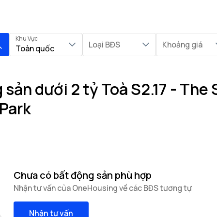
Khu Vực
Loại BĐS
Khoảng giá
Toàn quốc
sản dưới 2 tỷ Toà S2.17 - The 
Park
Chưa có bất động sản phù hợp
Nhận tư vấn của OneHousing về các BĐS tương tự
Nhận tư vấn