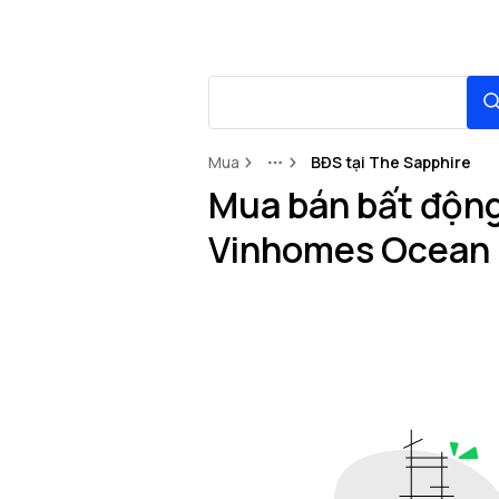
Mua
BĐS tại The Sapphire
More
Mua bán bất động 
Vinhomes Ocean 