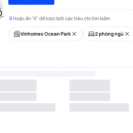
Hoặc ấn “X” để lược bớt các tiêu chí tìm kiếm
Vinhomes Ocean Park
2 phòng ngủ