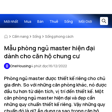
Mới nhất
Mua
Bán
Thuê
Sống
Môi Giới
Cẩm nang
Sống
Sống phong cách
Mẫu phòng ngủ master hiện đại
dành cho căn hộ chung cư
OneHousing
4 phút đọc
16/12/2022
Phòng ngủ master được thiết kế riêng cho chủ
gia đình. So với những căn phòng khác, nó được
đầu tư hơn từ diện tích, vị trí đến thiết kế. Một
căn phòng ngủ master hiện đại và đẹp cần
những quy chuẩn thiết kế riêng. Vậy những quy
chuẩn đó là gì? Áp dụng ra sao trong căn hộ