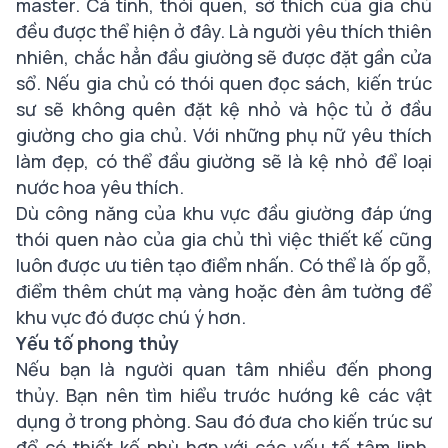
master. Cá tính, thói quen, sở thích của gia chủ
đều được thể hiện ở đây. Là người yêu thích thiên
nhiên, chắc hẳn đầu giường sẽ được đặt gần cửa
sổ. Nếu gia chủ có thói quen đọc sách, kiến trúc
sư sẽ không quên đặt kệ nhỏ và hộc tủ ở đầu
giường cho gia chủ. Với những phụ nữ yêu thích
làm đẹp, có thể đầu giường sẽ là kệ nhỏ để loại
nước hoa yêu thích.
Dù công năng của khu vực đầu giường đáp ứng
thói quen nào của gia chủ thì việc thiết kế cũng
luôn được ưu tiên tạo điểm nhấn. Có thể là ốp gỗ,
điểm thêm chút mạ vàng hoặc đèn âm tường để
khu vực đó được chú ý hơn.
Yếu tố phong thủy
Nếu bạn là người quan tâm nhiều đến phong
thủy. Bạn nên tìm hiểu trước hướng kê các vật
dụng ở trong phòng. Sau đó đưa cho kiến trúc sư
để có thiết kế phù hợp với các yếu tố tâm linh.