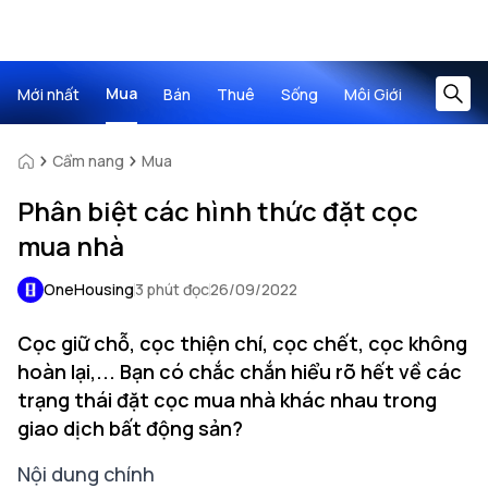
Mua
Mới nhất
Bán
Thuê
Sống
Môi Giới
Cẩm nang
Mua
Phân biệt các hình thức đặt cọc
mua nhà
OneHousing
3 phút đọc
26/09/2022
Cọc giữ chỗ, cọc thiện chí, cọc chết, cọc không
hoàn lại,... Bạn có chắc chắn hiểu rõ hết về các
trạng thái đặt cọc mua nhà khác nhau trong
giao dịch bất động sản?
Nội dung chính