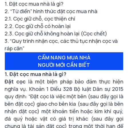
1. Đặt cọc mua nhà là gì?
2. “Từ điển” hình thức đặt cọc mua nhà
2.1. Cọc giữ chỗ, cọc thiện chí
2.2. Cọc giữ chỗ có hoàn lại
2.3. Cọc giữ chỗ không hoàn lại (Cọc chết)
3. “Quy trình nhận cọc, các thủ tục nhận cọc và
ráp căn”
CẨM NANG MUA NHÀ
NGƯỜI MỚI CẦN BIẾT
1. Đặt cọc mua nhà là gì?
Đặt cọc
là một biện pháp bảo đảm thực hiện
nghĩa vụ. Khoản 1 Điều 328 Bộ luật Dân sự 2015
quy định: “Đặt cọc là việc một bên (sau đây gọi là
bên đặt cọc) giao cho bên kia (sau đây gọi là bên
nhận đặt cọc) một khoản tiền hoặc kim khí quý,
đá quý hoặc vật có giá trị khác (sau đây gọi
chung là tài sản đặt cọc) trong một thời hạn để