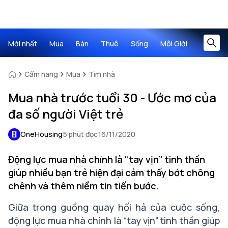
Mới nhất
Mua
Bán
Thuê
Sống
Môi Giới
Cẩm nang
Mua
Tìm nhà
Mua nhà trước tuổi 30 - Ước mơ của
đa số người Việt trẻ
OneHousing
5 phút đọc
16/11/2020
Động lực mua nhà chính là “tay vịn” tinh thần
giúp nhiều bạn trẻ hiện đại cảm thấy bớt chông
chênh và thêm niềm tin tiến bước.
Giữa trong guồng quay hối hả của cuộc sống,
động lực mua nhà chính là “tay vịn” tinh thần giúp