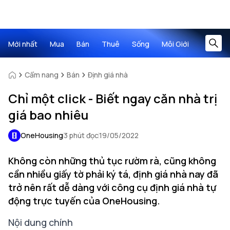
Mới nhất
Mua
Bán
Thuê
Sống
Môi Giới
Cẩm nang
Bán
Định giá nhà
Chỉ một click - Biết ngay căn nhà trị
giá bao nhiêu
OneHousing
3 phút đọc
19/05/2022
Không còn những thủ tục rườm rà, cũng không
cần nhiều giấy tờ phải ký tá, định giá nhà nay đã
trở nên rất dễ dàng với công cụ định giá nhà tự
động trực tuyến của OneHousing.
Nội dung chính