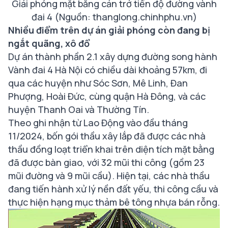
Giải phóng mặt bằng cản trở tiến độ đường vành
đai 4 (Nguồn: thanglong.chinhphu.vn)
Nhiều điểm trên dự án giải phóng còn đang bị
ngắt quãng, xô đổ
Dự án thành phần 2.1 xây dựng đường song hành
Vành đai 4 Hà Nội có chiều dài khoảng 57km, đi
qua các huyện như Sóc Sơn, Mê Linh, Đan
Phượng, Hoài Đức, cùng quận Hà Đông, và các
huyện Thanh Oai và Thường Tín.
Theo ghi nhận từ Lao Động vào đầu tháng
11/2024, bốn gói thầu xây lắp đã được các nhà
thầu đồng loạt triển khai trên diện tích mặt bằng
đã được bàn giao, với 32 mũi thi công (gồm 23
mũi đường và 9 mũi cầu). Hiện tại, các nhà thầu
đang tiến hành xử lý nền đất yếu, thi công cầu và
thực hiện hạng mục thảm bê tông nhựa bán rỗng.