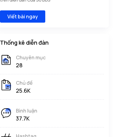
Viết bài ngay
Thống kê diễn đàn
Chuyên mục
28
Chủ đề
25.6K
Bình luận
37.7K
Hashtag